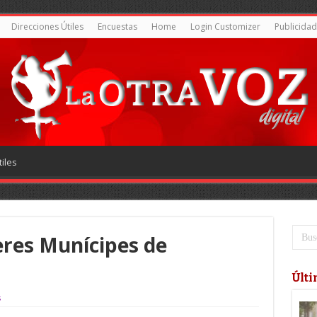
Direcciones Útiles
Encuestas
Home
Login Customizer
Publicidad
iles
res Munícipes de
Últi
s