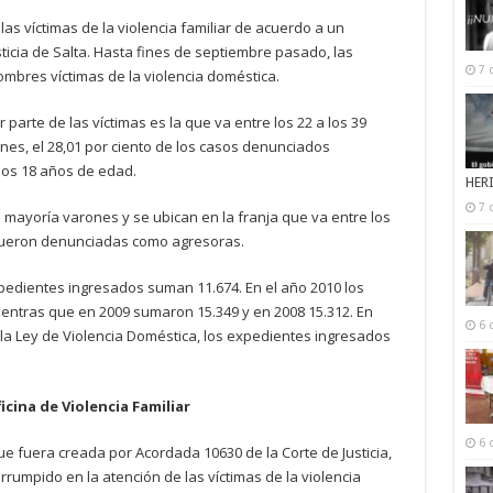
as víctimas de la violencia familiar de acuerdo a un
ticia de Salta. Hasta fines de septiembre pasado, las
7 
mbres víctimas de la violencia doméstica.
parte de las víctimas es la que va entre los 22 a los 39
nes, el 28,01 por ciento de los casos denunciados
los 18 años de edad.
HER
7 
mayoría varones y se ubican en la franja que va entre los
s fueron denunciadas como agresoras.
pedientes ingresados suman 11.674. En el año 2010 los
entras que en 2009 sumaron 15.349 y en 2008 15.312. En
6 
 la Ley de Violencia Doméstica, los expedientes ingresados
cina de Violencia Familiar
6 
que fuera creada por Acordada 10630 de la Corte de Justicia,
rumpido en la atención de las víctimas de la violencia