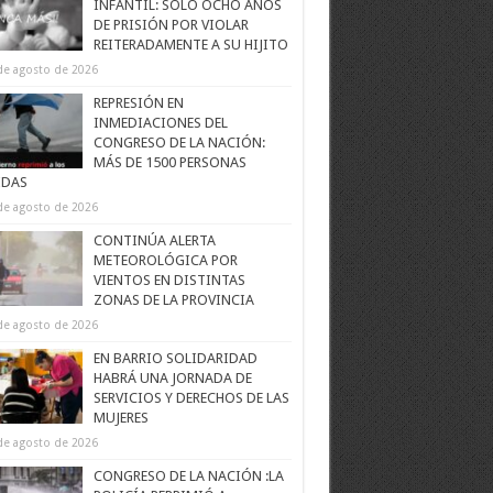
INFANTIL: SOLO OCHO AÑOS
DE PRISIÓN POR VIOLAR
REITERADAMENTE A SU HIJITO
de agosto de 2026
REPRESIÓN EN
INMEDIACIONES DEL
CONGRESO DE LA NACIÓN:
MÁS DE 1500 PERSONAS
IDAS
de agosto de 2026
CONTINÚA ALERTA
METEOROLÓGICA POR
VIENTOS EN DISTINTAS
ZONAS DE LA PROVINCIA
de agosto de 2026
EN BARRIO SOLIDARIDAD
HABRÁ UNA JORNADA DE
SERVICIOS Y DERECHOS DE LAS
MUJERES
de agosto de 2026
CONGRESO DE LA NACIÓN :LA