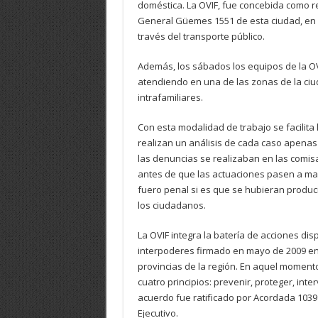
doméstica. La OVIF, fue concebida como r
General Güemes 1551 de esta ciudad, en u
través del transporte público.
Además, los sábados los equipos de la OVI
atendiendo en una de las zonas de la ciu
intrafamiliares.
Con esta modalidad de trabajo se facilita
realizan un análisis de cada caso apena
las denuncias se realizaban en las comis
antes de que las actuaciones pasen a man
fuero penal si es que se hubieran producid
los ciudadanos.
La OVIF integra la batería de acciones dis
interpoderes firmado en mayo de 2009 entre
provincias de la región. En aquel momento
cuatro principios: prevenir, proteger, inter
acuerdo fue ratificado por Acordada 10399
Ejecutivo.