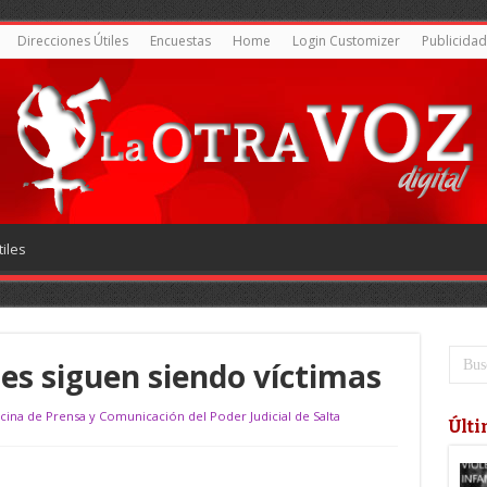
Direcciones Útiles
Encuestas
Home
Login Customizer
Publicidad
iles
res siguen siendo víctimas
icina de Prensa y Comunicación del Poder Judicial de Salta
Últi