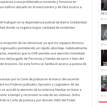
espuesta a una problemática creciente y funciona en
n edificio ubicado en el macrocentro y de fácil acceso a
DE 
6 
F trabajan en la dependencia policial de Barrio Solidaridad
dad donde se registra mayor cantidad de incidentes
 la recepción de las denuncias ya que los equipos técnicos
6 
s ingresados permitiendo un rápido abordaje. Habitualmente
arías, mientras que la OVIF permite una atención inmediata
os del Juzgado de Personas y Familia de turno o bien del
o lesiones. De esta forma se facilita el acceso a justicia de
6 
puestas por la Corte de Justicia en el marco del acuerdo
 los Poderes Judiciales, Ejecutivo y Legislativo de las
 se acordó la atención de la violencia familiar en base a
venir a tiempo y reconstuir la vida de las víctimas. Dicho
6 
 de la Corte de Justicia y por decreto 3063 del Poder