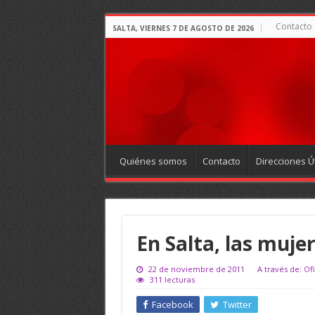
Contacto
SALTA, VIERNES 7 DE AGOSTO DE 2026
Quiénes somos
Contacto
Direcciones Út
En Salta, las muje
22 de noviembre de 2011
A través de: Of
311 lecturas
Facebook
Twitter