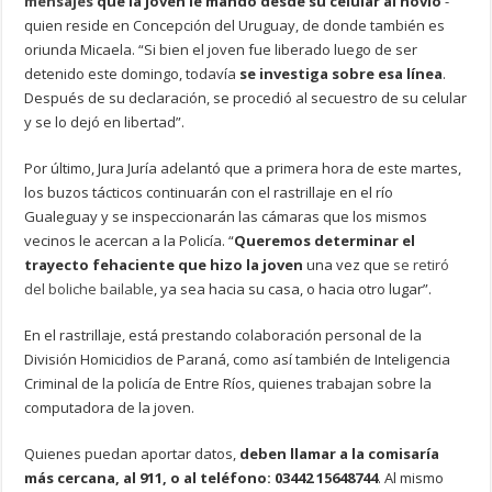
mensajes
que la joven le mandó desde su celular al novio
-
quien reside en Concepción del Uruguay, de donde también es
oriunda Micaela. “Si bien el joven fue liberado luego de ser
detenido este domingo, todavía
se investiga sobre esa línea
.
Después de su declaración, se procedió al secuestro de su celular
y se lo dejó en libertad”.
Por último, Jura Juría adelantó que a primera hora de este martes,
los buzos tácticos continuarán con el rastrillaje en el río
Gualeguay y se inspeccionarán las cámaras que los mismos
vecinos le acercan a la Policía. “
Queremos determinar el
trayecto fehaciente que hizo la joven
una vez que
se retiró
del boliche bailable
, ya sea hacia su casa, o hacia otro lugar”.
En el rastrillaje, está prestando colaboración personal de la
División Homicidios de Paraná, como así también de Inteligencia
Criminal de la policía de Entre Ríos, quienes trabajan sobre la
computadora de la joven.
Quienes puedan aportar datos,
deben llamar a la comisaría
más cercana, al 911, o al teléfono: 03442 15648744
. Al mismo