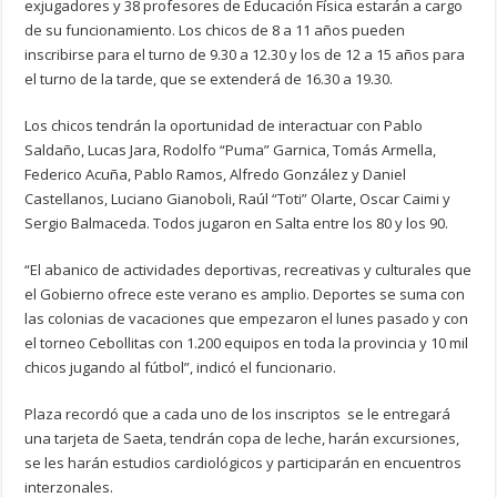
exjugadores y 38 profesores de Educación Física estarán a cargo
de su funcionamiento. Los chicos de 8 a 11 años pueden
inscribirse para el turno de 9.30 a 12.30 y los de 12 a 15 años para
el turno de la tarde, que se extenderá de 16.30 a 19.30.
Los chicos tendrán la oportunidad de interactuar con Pablo
Saldaño, Lucas Jara, Rodolfo “Puma” Garnica, Tomás Armella,
Federico Acuña, Pablo Ramos, Alfredo González y Daniel
Castellanos, Luciano Gianoboli, Raúl “Toti” Olarte, Oscar Caimi y
Sergio Balmaceda. Todos jugaron en Salta entre los 80 y los 90.
“El abanico de actividades deportivas, recreativas y culturales que
el Gobierno ofrece este verano es amplio. Deportes se suma con
las colonias de vacaciones que empezaron el lunes pasado y con
el torneo Cebollitas con 1.200 equipos en toda la provincia y 10 mil
chicos jugando al fútbol”, indicó el funcionario.
Plaza recordó que a cada uno de los inscriptos se le entregará
una tarjeta de Saeta, tendrán copa de leche, harán excursiones,
se les harán estudios cardiológicos y participarán en encuentros
interzonales.