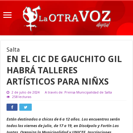
Salta
EN EL CIC DE GAUCHITO GIL
HABRÁ TALLERES
ARTÍSTICOS PARA NIÑXS
2 de julio de 2024
A través de: Prensa Municipalidad de Salta
258 lecturas
Están destinados a chicos de 6 a 12 años. Los encuentros serán
todos los viernes de julio, de 17 a 19, en Discépolo y Fortín Las
Juntas. Organiza la Municipalidad y UNICEF. Inscripciones