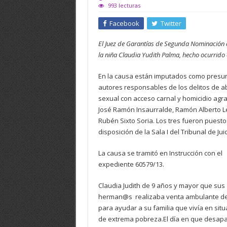
993 lecturas
Facebook
Twitter
El Juez de Garantías de Segunda Nominación de
la niña Claudia Yudith Palma, hecho ocurrido 
En la causa están imputados como presu
autores responsables de los delitos de 
sexual con acceso carnal y homicidio agr
José Ramón Insaurralde, Ramón Alberto L
Rubén Sixto Soria. Los tres fueron puesto
disposición de la Sala I del Tribunal de Juic
La causa se tramitó en Instrucción con el
expediente 60579/13.
Claudia Judith de 9 años y mayor que sus
herman@s realizaba venta ambulante d
para ayudar a su familia que vivía en situ
de extrema pobreza.El día en que desapa