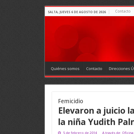
Contacto
SALTA, JUEVES 6 DE AGOSTO DE 2026
Quiénes somos
Contacto
Direcciones Út
Femicidio
Elevaron a juicio l
la niña Yudith Pa
5 de febrero de 2014
A través de: Oficina