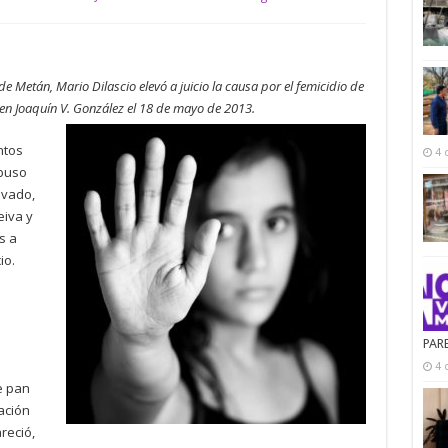
 Metán, Mario Dilascio elevó a juicio la causa por el femicidio de
en Joaquín V. González el 18 de mayo de 2013.
ntos
4 
abuso
avado,
eiva y
s a
io.
PAR
4 
e pan
ación
reció,