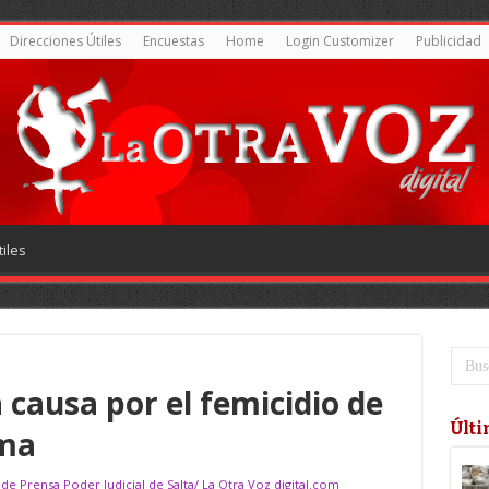
Direcciones Útiles
Encuestas
Home
Login Customizer
Publicidad
iles
a causa por el femicidio de
Últi
lma
 de Prensa Poder Judicial de Salta/ La Otra Voz digital.com