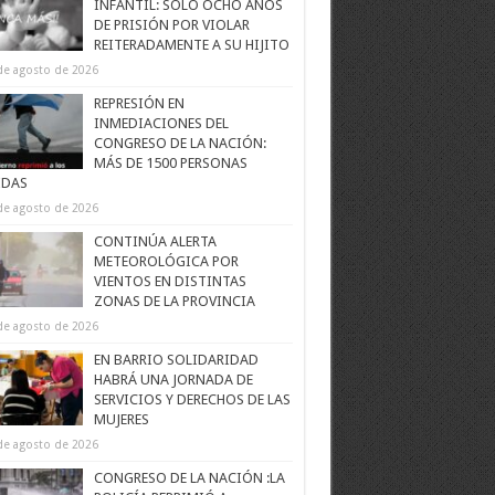
INFANTIL: SOLO OCHO AÑOS
DE PRISIÓN POR VIOLAR
REITERADAMENTE A SU HIJITO
de agosto de 2026
REPRESIÓN EN
INMEDIACIONES DEL
CONGRESO DE LA NACIÓN:
MÁS DE 1500 PERSONAS
IDAS
de agosto de 2026
CONTINÚA ALERTA
METEOROLÓGICA POR
VIENTOS EN DISTINTAS
ZONAS DE LA PROVINCIA
de agosto de 2026
EN BARRIO SOLIDARIDAD
HABRÁ UNA JORNADA DE
SERVICIOS Y DERECHOS DE LAS
MUJERES
de agosto de 2026
CONGRESO DE LA NACIÓN :LA