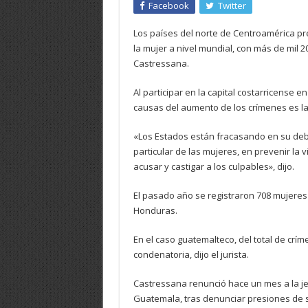
Facebook
Twitter
Los países del norte de Centroamérica pr
la mujer a nivel mundial, con más de mil 2
Castressana.
Al participar en la capital costarricense 
causas del aumento de los crímenes es la
«Los Estados están fracasando en su deb
particular de las mujeres, en prevenir la v
acusar y castigar a los culpables», dijo.
El pasado año se registraron 708 mujeres
Honduras.
En el caso guatemalteco, del total de cr
condenatoria, dijo el jurista.
Castressana renunció hace un mes a la je
Guatemala, tras denunciar presiones de 