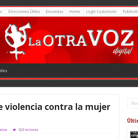
o
Direcciones Útiles
Encuestas
Home
Login Customizer
Publicid
iles
e violencia contra la mujer
Últi
atina
520 lecturas