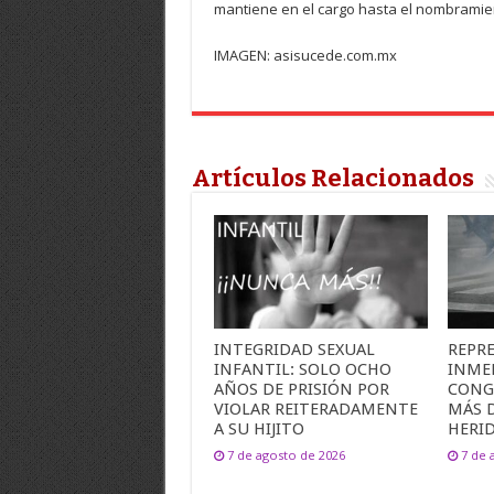
mantiene en el cargo hasta el nombramie
IMAGEN: asisucede.com.mx
Artículos Relacionados
INTEGRIDAD SEXUAL
REPR
INFANTIL: SOLO OCHO
INME
AÑOS DE PRISIÓN POR
CONG
VIOLAR REITERADAMENTE
MÁS 
A SU HIJITO
HERI
7 de agosto de 2026
7 de 