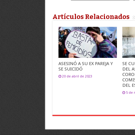
Artículos Relacionados
ASESINÓ A SU EX PAREJA Y
SE C
SE SUICIDÓ
DEL 
CORO
20 de abril de 2023
COMI
DEL 
5 de