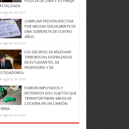
POLICÍA DE CABA Y SU PAREJA
PITALIZADA
de agosto de 2026
CUMPLIRÁ PRISIÓN EFECTIVA
POR ABUSAR SEXUALMENTE DE
UNA SOBRINITA DE CUATRO
AÑOS
de agosto de 2026
LOS DELIRIOS DE MILEI»HAY
TERRORISTAS DISFRAZADOS
DE ESTUDIANTES, DE
PROFESORES Y DE
ESTIGADORES»
de agosto de 2026
FUERON IMPUTADOS Y
DETENIDOS DOS SUJETOS QUE
TRANSPORTABAN 446 KG DE
COCAÍNA EN UN CAMIÓN
TERNA
de agosto de 2026