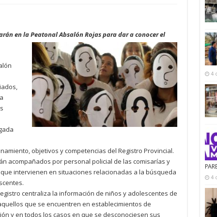
arán en la Peatonal Absalón Rojas para dar a conocer el
alón
4 
iados,
ta
s
ogada
onamiento, objetivos y competencias del Registro Provincial.
rán acompañados por personal policial de las comisarías y
PAR
s que intervienen en situaciones relacionadas a la búsqueda
4 
scentes.
 Registro centraliza la información de niños y adolescentes de
quellos que se encuentren en establecimientos de
ción y en todos los casos en que se desconociesen sus