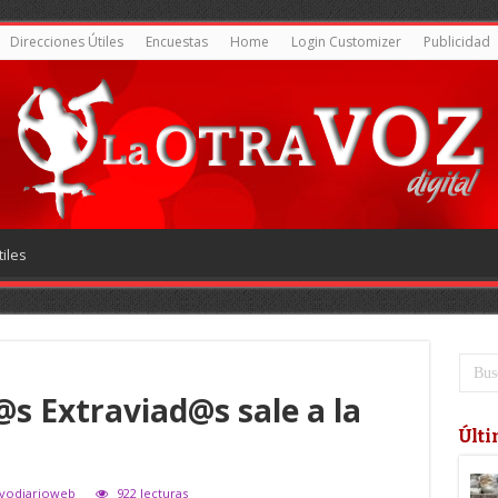
Direcciones Útiles
Encuestas
Home
Login Customizer
Publicidad
iles
@s Extraviad@s sale a la
Últi
evodiarioweb
922 lecturas