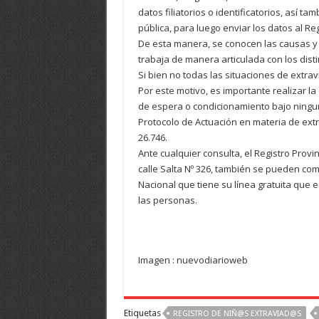
datos filiatorios o identificatorios, así t
pública, para luego enviar los datos al R
De esta manera, se conocen las causas y
trabaja de manera articulada con los dist
Si bien no todas las situaciones de extraví
Por este motivo, es importante realizar 
de espera o condicionamiento bajo ninguna
Protocolo de Actuación en materia de extr
26.746.
Ante cualquier consulta, el Registro Provi
calle Salta Nº 326, también se pueden comu
Nacional que tiene su línea gratuita que e
las personas.
Imagen : nuevodiarioweb
Etiquetas
REGISTRO DE NIÑ@S EXTRAVIAD@S