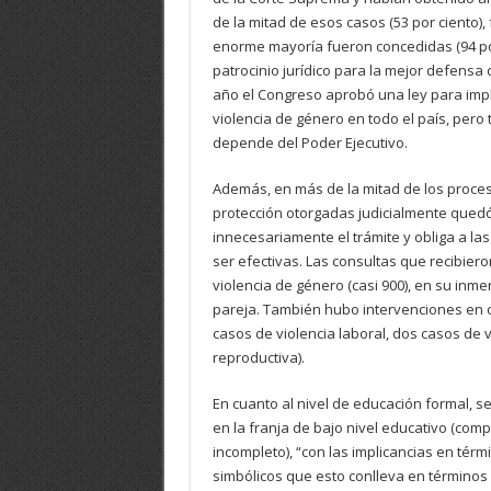
de la mitad de esos casos (53 por ciento)
enorme mayoría fueron concedidas (94 por 
patrocinio jurídico para la mejor defensa 
año el Congreso aprobó una ley para imple
violencia de género en todo el país, per
depende del Poder Ejecutivo.
Además, en más de la mitad de los proceso
protección otorgadas judicialmente quedó
innecesariamente el trámite y obliga a las
ser efectivas. Las consultas que recibiero
violencia de género (casi 900), en su inme
pareja. También hubo intervenciones en o
casos de violencia laboral, dos casos de vi
reproductiva).
En cuanto al nivel de educación formal, s
en la franja de bajo nivel educativo (co
incompleto), “con las implicancias en tér
simbólicos que esto conlleva en términos ge