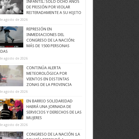
INFANTIL: SOLO OCHO AÑOS
DE PRISIÓN POR VIOLAR
REITERADAMENTE A SU HIJITO
de agosto de 2026
REPRESIÓN EN
INMEDIACIONES DEL
CONGRESO DE LA NACIÓN:
MÁS DE 1500 PERSONAS
IDAS
de agosto de 2026
CONTINÚA ALERTA
METEOROLÓGICA POR
VIENTOS EN DISTINTAS
ZONAS DE LA PROVINCIA
de agosto de 2026
EN BARRIO SOLIDARIDAD
HABRÁ UNA JORNADA DE
SERVICIOS Y DERECHOS DE LAS
MUJERES
de agosto de 2026
CONGRESO DE LA NACIÓN :LA