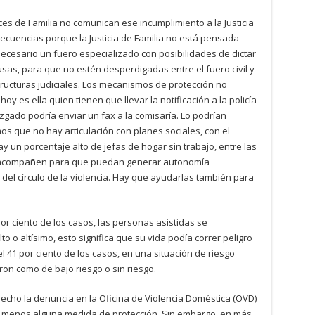
eces de Familia no comunican ese incumplimiento a la Justicia
ecuencias porque la Justicia de Familia no está pensada
necesario un fuero especializado con posibilidades de dictar
usas, para que no estén desperdigadas entre el fuero civil y
ructuras judiciales. Los mecanismos de protección no
y es ella quien tienen que llevar la notificación a la policía
uzgado podría enviar un fax a la comisaría. Lo podrían
s que no hay articulación con planes sociales, con el
y un porcentaje alto de jefas de hogar sin trabajo, entre las
que acompañen para que puedan generar autonomía
 del círculo de la violencia. Hay que ayudarlas también para
or ciento de los casos, las personas asistidas se
o o altísimo, esto significa que su vida podía correr peligro
el 41 por ciento de los casos, en una situación de riesgo
aron como de bajo riesgo o sin riesgo.
echo la denuncia en la Oficina de Violencia Doméstica (OVD)
l menos alguna medida de protección. Sin embargo, en más