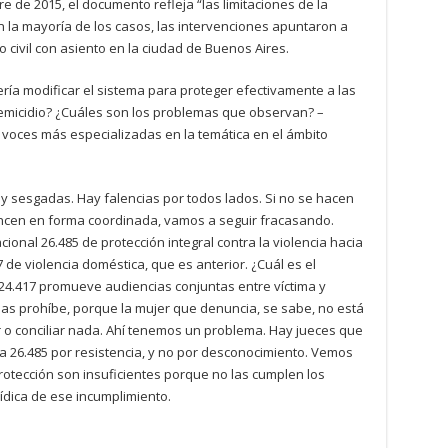
e de 2015, el documento refleja “las limitaciones de la
n la mayoría de los casos, las intervenciones apuntaron a
 civil con asiento en la ciudad de Buenos Aires.
ría modificar el sistema para proteger efectivamente a las
emicidio? ¿Cuáles son los problemas que observan? –
 voces más especializadas en la temática en el ámbito
 sesgadas. Hay falencias por todos lados. Si no se hacen
ancen en forma coordinada, vamos a seguir fracasando.
ional 26.485 de protección integral contra la violencia hacia
7 de violencia doméstica, que es anterior. ¿Cuál es el
 24.417 promueve audiencias conjuntas entre víctima y
 las prohíbe, porque la mujer que denuncia, se sabe, no está
 o conciliar nada. Ahí tenemos un problema. Hay jueces que
a 26.485 por resistencia, y no por desconocimiento. Vemos
otección son insuficientes porque no las cumplen los
ídica de ese incumplimiento.