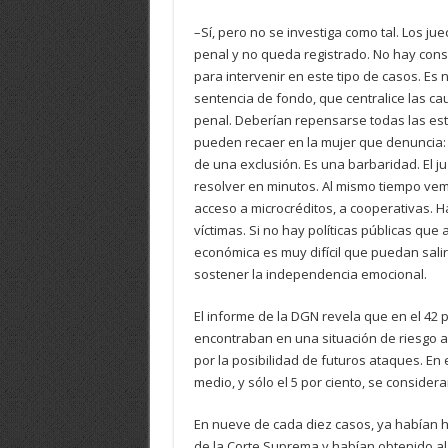
–Sí, pero no se investiga como tal. Los ju
penal y no queda registrado. No hay cons
para intervenir en este tipo de casos. Es 
sentencia de fondo, que centralice las ca
penal. Deberían repensarse todas las est
pueden recaer en la mujer que denuncia: ho
de una exclusión. Es una barbaridad. El j
resolver en minutos. Al mismo tiempo vemo
acceso a microcréditos, a cooperativas. Ha
víctimas. Si no hay políticas públicas 
económica es muy difícil que puedan salir
sostener la independencia emocional.
El informe de la DGN revela que en el 42 p
encontraban en una situación de riesgo alt
por la posibilidad de futuros ataques. En 
medio, y sólo el 5 por ciento, se consider
En nueve de cada diez casos, ya habían h
de la Corte Suprema y habían obtenido a