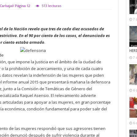
Carbajal/ Página 12
513 lecturas
7 
l de la Nación revela que tres de cada diez acusados de
trictiva. En el 90 por ciento de los casos, el denunciado es
por ciento estaba armado
.
HER
de
7 
n, que impone la Justicia en el ámbito de la ciudad de
 o la prohibición de acercamiento, y una de cada cuatro
 datos revelan la indefensión de las mujeres que piden
 del informe anual 2015 que presentará mañana la defensora
ez, junto a la Comisión de Temáticas de Género del
6 
ializada Raquel Asensio. El relevamiento advierte
es articuladas para apoyar a las mujeres, en gran porcentaje
a económica, condición fundamental para poder salir del
6 
iento de las mujeres respondió que sus agresores tienen
ecién denunció después de sufrir violencia durante al