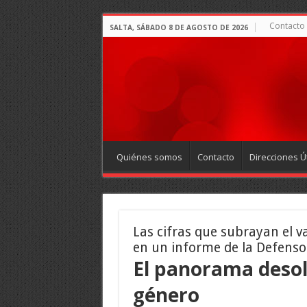
Contacto
SALTA, SÁBADO 8 DE AGOSTO DE 2026
Quiénes somos
Contacto
Direcciones Út
Las cifras que subrayan el v
en un informe de la Defenso
El panorama desola
género