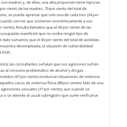
s son madres y, de ellas, una alta proporción tiene hijos/as
r ciento de las madres, 70 por ciento del total de
ocinio, se puede apreciar que solo una de cada tres (34 por
un cuando son las que sostienen económicamente a sus
 ciento). Resulta llamativo que el 49 por ciento de las
socupadas manifestó que no recibe ningún tipo de
se dato sumamos que el 40 por ciento del total de asistidas
encuentra desempleada, la situación de vulnerabilidad
a DGN.
iento), las consultantes señalan que sus agresores sufren
das al consumo problemático de alcohol y drogas.
endidos (97 por ciento) involucran situaciones de violencia
quellos casos de violencia física (88 por ciento). Más de una
 agresiones sexuales (37 por ciento), aun cuando se
 si se atiende al usual subregistro que suele verificarse