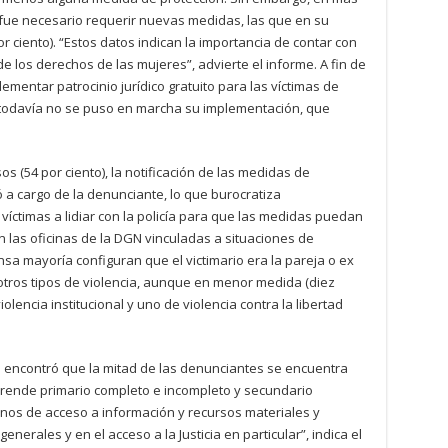
, fue necesario requerir nuevas medidas, las que en su
ciento). “Estos datos indican la importancia de contar con
de los derechos de las mujeres”, advierte el informe. A fin de
mentar patrocinio jurídico gratuito para las víctimas de
o todavía no se puso en marcha su implementación, que
s (54 por ciento), la notificación de las medidas de
 a cargo de la denunciante, lo que burocratiza
 víctimas a lidiar con la policía para que las medidas puedan
n las oficinas de la DGN vinculadas a situaciones de
nsa mayoría configuran que el victimario era la pareja o ex
tros tipos de violencia, aunque en menor medida (diez
olencia institucional y uno de violencia contra la libertad
e encontró que la mitad de las denunciantes se encuentra
mprende primario completo e incompleto y secundario
minos de acceso a información y recursos materiales y
nerales y en el acceso a la Justicia en particular”, indica el