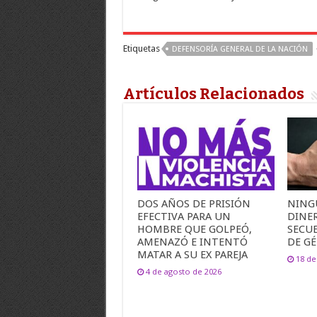
Etiquetas
DEFENSORÍA GENERAL DE LA NACIÓN
Artículos Relacionados
DOS AÑOS DE PRISIÓN
NING
EFECTIVA PARA UN
DINER
HOMBRE QUE GOLPEÓ,
SECUE
AMENAZÓ E INTENTÓ
DE G
MATAR A SU EX PAREJA
18 de
4 de agosto de 2026