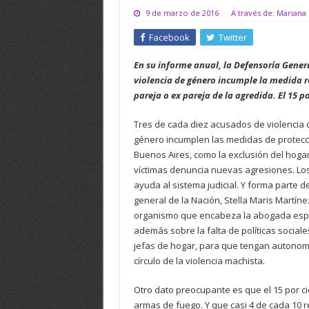
9 de marzo de 2016
A través de: Mariana 
Facebook
Twitter
En su informe anual, la Defensoría Genera
violencia de género incumple la medida res
pareja o ex pareja de la agredida. El 15 
Tres de cada diez acusados de violencia 
género incumplen las medidas de protecció
Buenos Aires, como la exclusión del hogar
víctimas denuncia nuevas agresiones. Los
ayuda al sistema judicial. Y forma parte
general de la Nación, Stella Maris Martín
organismo que encabeza la abogada espec
además sobre la falta de políticas social
jefas de hogar, para que tengan autonomí
círculo de la violencia machista.
Otro dato preocupante es que el 15 por c
armas de fuego. Y que casi 4 de cada 10 r