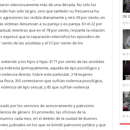
ntaron silenciosamente más de una década. No sólo los
endió han sido largos, sino que también su frecuencia ha
DE 
las agresiones las recibía diariamente y otro 39 por ciento, en
as víctimas denuncian a su pareja o ex pareja. En el 22 por
6 
actual, mientras que en el 78 por ciento, restante la relación
s expresó que la separación intensificó los episodios de
 ciento de las asistidas y el 57 por ciento de los
6 
tiende a los hijos e hijas. El 71 por ciento de las asistidas
a indirecta (principalmente, aquella de tipo psicológico y
en violencia directa. Sobre este particular, 218 mujeres
a física, 355 contestaron que sufrían violencia psicológica,
6 
iolencia de tipo sexual, y 85 que sufrían violencia
lizado por los servicios de asesoramiento y patrocinio
olencia de género. En promedio, las oficinas de la
6 
 nuevos cada mes, en el ámbito de la ciudad de Buenos
entes judiciales en los que se brindó patrocinio jurídico y que