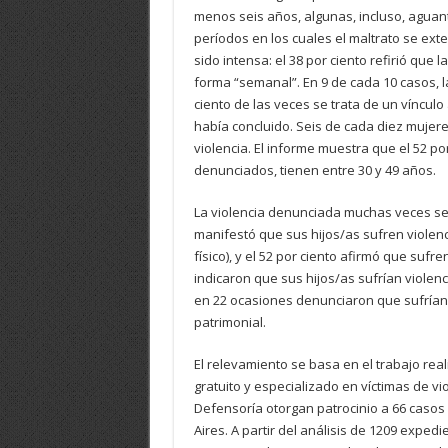
menos seis años, algunas, incluso, agua
períodos en los cuales el maltrato se ext
sido intensa: el 38 por ciento refirió que 
forma “semanal”. En 9 de cada 10 casos, l
ciento de las veces se trata de un vínculo 
había concluido. Seis de cada diez mujere
violencia. El informe muestra que el 52 por
denunciados, tienen entre 30 y 49 años.
La violencia denunciada muchas veces se ex
manifestó que sus hijos/as sufren violenci
físico), y el 52 por ciento afirmó que sufr
indicaron que sus hijos/as sufrían violenci
en 22 ocasiones denunciaron que sufrían v
patrimonial.
El relevamiento se basa en el trabajo rea
gratuito y especializado en víctimas de vi
Defensoría otorgan patrocinio a 66 casos
Aires. A partir del análisis de 1209 expedi