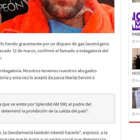
PAR
4 
grafo herido gravemente por un disparo de gas lacrimógeno
asado 12 de marzo, confirmó el llamado a indagatoria del
.
a indagatoria. Nosotros tenemos nuestros abogados
HOS
oria y esta vez lo aceptó (la jueza María) Servini o
4 
a que se emite por Splendid AM 990, el padre del
determinó la prohibición de la salida del país”.
4 
, la Gendarmería también intentó hacerlo”, expresó, a la
enguaje que le gusta a un sector social que demoniza la