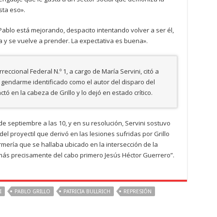
sta eso».
 “Pablo está mejorando, despacito intentando volver a ser él,
y se vuelve a prender. La expectativa es buena».
reccional Federal N.º 1, a cargo de María Servini, citó a
 gendarme identificado como el autor del disparo del
ó en la cabeza de Grillo y lo dejó en estado crítico.
de septiembre a las 10, y en su resolución, Servini sostuvo
del proyectil que derivó en las lesiones sufridas por Grillo
mería que se hallaba ubicado en la intersección de la
s, más precisamente del cabo primero Jesús Héctor Guerrero”.
I
PABLO GRILLO
PATRICIA BULLRICH
REPRESIÓN