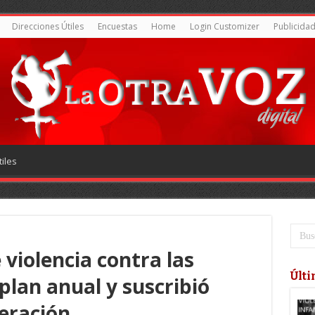
Direcciones Útiles
Encuestas
Home
Login Customizer
Publicida
iles
 violencia contra las
Últi
plan anual y suscribió
eración