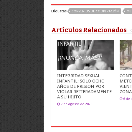
Etiquetas
CONVENIOS DE COOPERACIÓN
OBS
Artículos Relacionados
INTEGRIDAD SEXUAL
CONT
INFANTIL: SOLO OCHO
METE
AÑOS DE PRISIÓN POR
VIEN
VIOLAR REITERADAMENTE
ZONA
A SU HIJITO
6 de 
7 de agosto de 2026