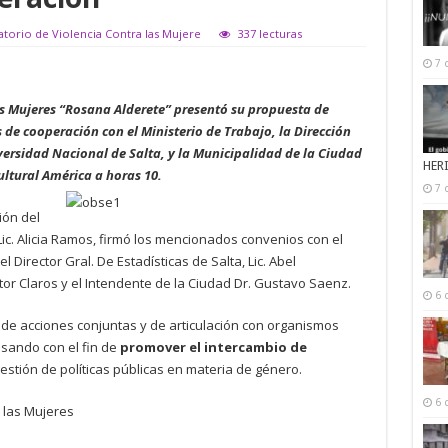
atorio de Violencia Contra las Mujere
337 lecturas
7 
as Mujeres “Rosana Alderete” presentó su propuesta de
 de cooperación con el Ministerio de Trabajo, la Dirección
iversidad Nacional de Salta, y la Municipalidad de la Ciudad
HER
ultural América a horas 10.
7 
ión del
Lic. Alicia Ramos, firmó los mencionados convenios con el
l Director Gral. De Estadísticas de Salta, Lic. Abel
tor Claros y el Intendente de la Ciudad Dr. Gustavo Saenz.
6 
 de acciones conjuntas y de articulación con organismos
lsando con el fin de
promover el intercambio de
estión de políticas públicas en materia de género.
6 
 las Mujeres