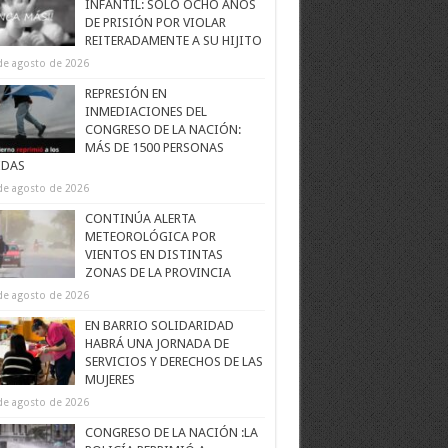
INFANTIL: SOLO OCHO AÑOS
DE PRISIÓN POR VIOLAR
REITERADAMENTE A SU HIJITO
de agosto de 2026
REPRESIÓN EN
INMEDIACIONES DEL
CONGRESO DE LA NACIÓN:
MÁS DE 1500 PERSONAS
IDAS
de agosto de 2026
CONTINÚA ALERTA
METEOROLÓGICA POR
VIENTOS EN DISTINTAS
ZONAS DE LA PROVINCIA
de agosto de 2026
EN BARRIO SOLIDARIDAD
HABRÁ UNA JORNADA DE
SERVICIOS Y DERECHOS DE LAS
MUJERES
de agosto de 2026
CONGRESO DE LA NACIÓN :LA