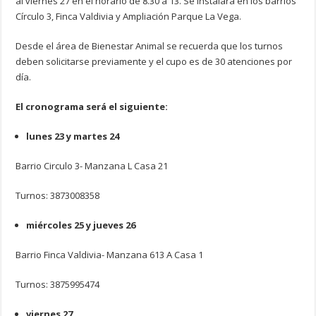
al viernes 27 en el horario de 8.30 a 13. Se instalará en los barrios
Círculo 3, Finca Valdivia y Ampliación Parque La Vega.
Desde el área de Bienestar Animal se recuerda que los turnos
deben solicitarse previamente y el cupo es de 30 atenciones por
día.
El cronograma será el siguiente:
lunes 23 y martes 24
Barrio Circulo 3- Manzana L Casa 21
Turnos: 3873008358
miércoles 25 y jueves 26
Barrio Finca Valdivia- Manzana 613 A Casa 1
Turnos: 3875995474
viernes 27