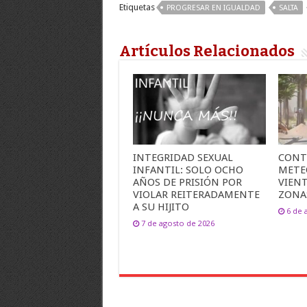
Etiquetas
PROGRESAR EN IGUALDAD
SALTA
Artículos Relacionados
INTEGRIDAD SEXUAL
CONT
INFANTIL: SOLO OCHO
METE
AÑOS DE PRISIÓN POR
VIEN
VIOLAR REITERADAMENTE
ZONA
A SU HIJITO
6 de 
7 de agosto de 2026