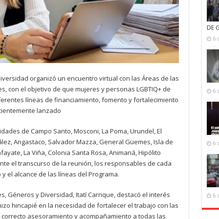
DE 
6 
iversidad organizó un encuentro virtual con las Áreas de las
s, con el objetivo de que mujeres y personas LGBTIQ+ de
6 
ferentes líneas de financiamiento, fomento y fortalecimiento
ecientemente lanzado
alidades de Campo Santo, Mosconi, La Poma, Urundel, El
ález, Angastaco, Salvador Mazza, General Güemes, Isla de
6 
Cafayate, La Viña, Colonia Santa Rosa, Animaná, Hipólito
ante el transcurso de la reunión, los responsables de cada
 y el alcance de las líneas del Programa.
s, Géneros y Diversidad, Itatí Carrique, destacó el interés
6 
o hincapié en la necesidad de fortalecer el trabajo con las
n correcto asesoramiento y acompañamiento a todas las