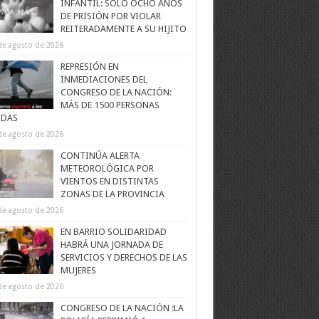
INFANTIL: SOLO OCHO AÑOS
DE PRISIÓN POR VIOLAR
REITERADAMENTE A SU HIJITO
de agosto de 2026
REPRESIÓN EN
INMEDIACIONES DEL
CONGRESO DE LA NACIÓN:
MÁS DE 1500 PERSONAS
IDAS
de agosto de 2026
CONTINÚA ALERTA
METEOROLÓGICA POR
VIENTOS EN DISTINTAS
ZONAS DE LA PROVINCIA
de agosto de 2026
EN BARRIO SOLIDARIDAD
HABRÁ UNA JORNADA DE
SERVICIOS Y DERECHOS DE LAS
MUJERES
de agosto de 2026
CONGRESO DE LA NACIÓN :LA