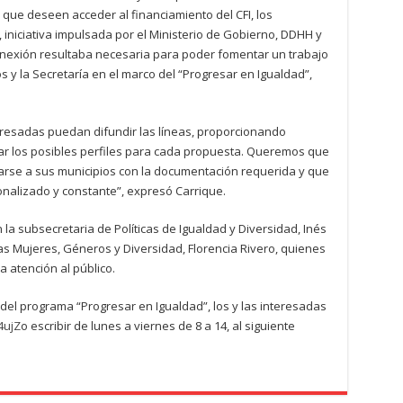
que deseen acceder al financiamiento del CFI, los
 iniciativa impulsada por el Ministerio de Gobierno, DDHH y
conexión resultaba necesaria para poder fomentar un trabajo
os y la Secretaría en el marco del “Progresar en Igualdad”,
nteresadas puedan difundir las líneas, proporcionando
icar los posibles perfiles para cada propuesta. Queremos que
arse a sus municipios con la documentación requerida y que
alizado y constante”, expresó Carrique.
 la subsecretaria de Políticas de Igualdad y Diversidad, Inés
las Mujeres, Géneros y Diversidad, Florencia Rivero, quienes
a atención al público.
 del programa “Progresar en Igualdad”, los y las interesadas
4ujZ
o escribir de lunes a viernes de 8 a 14, al siguiente