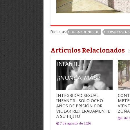
Etiquetas
HOGAR DE NOCHE
PERSONAS EN S
Artículos Relacionados
INTEGRIDAD SEXUAL
CONT
INFANTIL: SOLO OCHO
METE
AÑOS DE PRISIÓN POR
VIEN
VIOLAR REITERADAMENTE
ZONA
A SU HIJITO
6 de 
7 de agosto de 2026