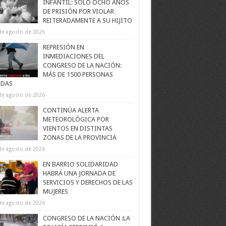
INFANTIL: SOLO OCHO AÑOS
DE PRISIÓN POR VIOLAR
REITERADAMENTE A SU HIJITO
de agosto de 2026
REPRESIÓN EN
INMEDIACIONES DEL
CONGRESO DE LA NACIÓN:
MÁS DE 1500 PERSONAS
IDAS
de agosto de 2026
CONTINÚA ALERTA
METEOROLÓGICA POR
VIENTOS EN DISTINTAS
ZONAS DE LA PROVINCIA
de agosto de 2026
EN BARRIO SOLIDARIDAD
HABRÁ UNA JORNADA DE
SERVICIOS Y DERECHOS DE LAS
MUJERES
de agosto de 2026
CONGRESO DE LA NACIÓN :LA