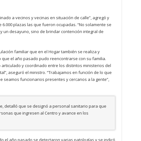
ado a vecinos y vecinas en situación de calle”, agregó y
 6.000 plazas las que fueron ocupadas. “No solamente se
e y un desayuno, sino de brindar contención integral de
ulación familiar que en el Hogar también se realiza y
no que el año pasado pudo reencontrarse con su familia.
 articulado y coordinado entre los distintos ministerios del
tal”, aseguró el ministro. “Trabajamos en función de lo que
e seamos funcionarios presentes y cercanos a la gente”,
e, detalló que se designó a personal sanitario para que
ersonas que ingresen al Centro y avance en los
o el año pasado se detectaron varias patologías y se indicó