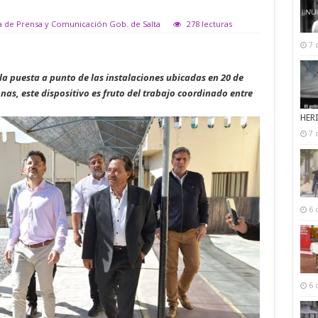
ía de Prensa y Comunicación Gob. de Salta
278 lecturas
7 
 la puesta a punto de las instalaciones ubicadas en 20 de
as, este dispositivo es fruto del trabajo coordinado entre
HER
7 
6 
6 