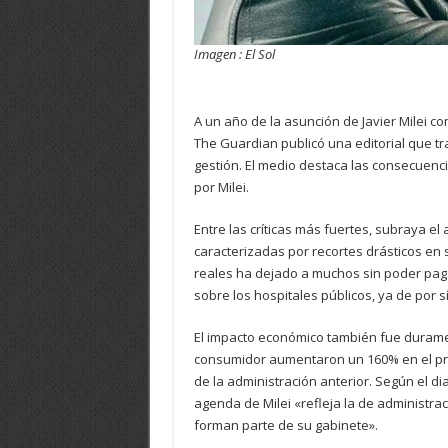
Imagen : El Sol
A un año de la asunción de Javier Milei co
The Guardian publicó una editorial que t
gestión. El medio destaca las consecuenc
por Milei.
Entre las críticas más fuertes, subraya el 
caracterizadas por recortes drásticos en s
reales ha dejado a muchos sin poder pag
sobre los hospitales públicos, ya de por sí
El impacto económico también fue duramen
consumidor aumentaron un 160% en el pri
de la administración anterior. Según el di
agenda de Milei «refleja la de administr
forman parte de su gabinete».