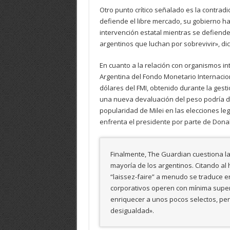
Otro punto crítico señalado es la contradi
defiende el libre mercado, su gobierno ha r
intervención estatal mientras se defiend
argentinos que luchan por sobrevivir», dice
En cuanto a la relación con organismos in
Argentina del Fondo Monetario Internacion
dólares del FMI, obtenido durante la gest
una nueva devaluación del peso podría d
popularidad de Milei en las elecciones leg
enfrenta el presidente por parte de Donal
Finalmente, The Guardian cuestiona la 
mayoría de los argentinos. Citando al
“laissez-faire” a menudo se traduce en 
corporativos operen con mínima supervi
enriquecer a unos pocos selectos, per
desigualdad».