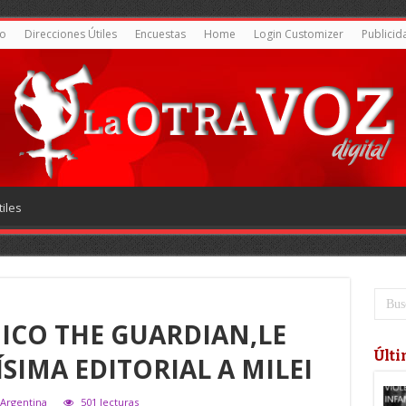
o
Direcciones Útiles
Encuestas
Home
Login Customizer
Publicid
iles
NICO THE GUARDIAN,LE
Últi
SIMA EDITORIAL A MILEI
 Argentina
501 lecturas