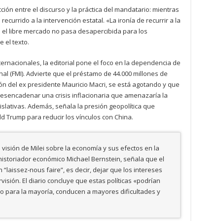
cción entre el discurso y la práctica del mandatario: mientras
ecurrido a la intervención estatal. «La ironía de recurrir a la
e el libre mercado no pasa desapercibida para los
 el texto.
ternacionales, la editorial pone el foco en la dependencia de
al (FMI). Advierte que el préstamo de 44.000 millones de
ión del ex presidente Mauricio Macri, se está agotando y que
esencadenar una crisis inflacionaria que amenazaría la
islativas. Además, señala la presión geopolítica que
d Trump para reducir los vínculos con China.
visión de Milei sobre la economía y sus efectos en la
 historiador económico Michael Bernstein, señala que el
“laissez-nous faire”, es decir, dejar que los intereses
sión. El diario concluye que estas políticas «podrían
o para la mayoría, conducen a mayores dificultades y