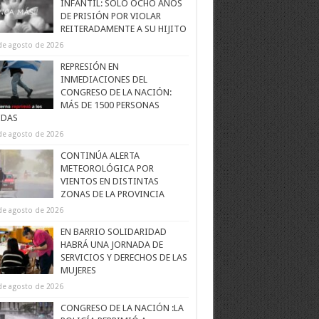
INFANTIL: SOLO OCHO AÑOS
DE PRISIÓN POR VIOLAR
REITERADAMENTE A SU HIJITO
de agosto de 2026
REPRESIÓN EN
INMEDIACIONES DEL
CONGRESO DE LA NACIÓN:
MÁS DE 1500 PERSONAS
IDAS
de agosto de 2026
CONTINÚA ALERTA
METEOROLÓGICA POR
VIENTOS EN DISTINTAS
ZONAS DE LA PROVINCIA
de agosto de 2026
EN BARRIO SOLIDARIDAD
HABRÁ UNA JORNADA DE
SERVICIOS Y DERECHOS DE LAS
MUJERES
de agosto de 2026
CONGRESO DE LA NACIÓN :LA