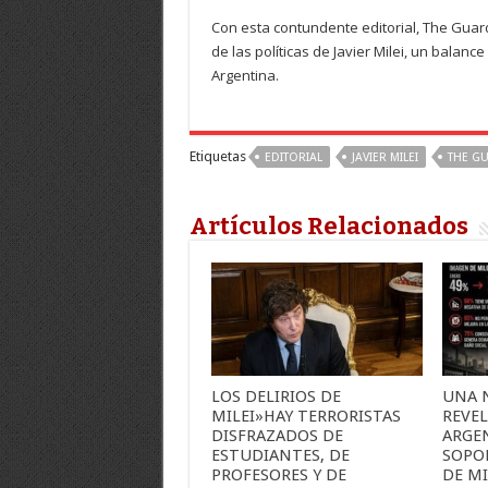
Con esta contundente editorial, The Guard
de las políticas de Javier Milei, un bala
Argentina.
Etiquetas
EDITORIAL
JAVIER MILEI
THE G
Artículos Relacionados
LOS DELIRIOS DE
UNA 
MILEI»HAY TERRORISTAS
REVEL
DISFRAZADOS DE
ARGE
ESTUDIANTES, DE
SOPO
PROFESORES Y DE
DE MI