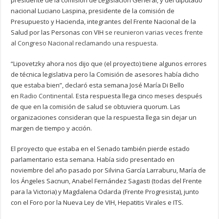
presidente de la comisión de Legislación General, y del diputado
nacional Luciano Laspina, presidente de la comisión de
Presupuesto y Hacienda, integrantes del Frente Nacional de la
Salud por las Personas con VIH
se reunieron varias veces frente
al Congreso Nacional reclamando una respuesta
.
“Lipovetzky ahora nos dijo que (el proyecto) tiene algunos errores
de técnica legislativa pero la Comisión de asesores había dicho
que estaba bien”, declaró esta semana José María Di Bello
en
Radio Continental
. Esta respuesta llega cinco meses después
de que en la comisión de salud se obtuviera quorum. Las
organizaciones consideran que la respuesta llega sin dejar un
margen de tiempo y acción.
El proyecto que estaba en el Senado también pierde estado
parlamentario esta semana. Había sido presentado en
noviembre del año pasado por Silvina García Larraburu, María de
los Ángeles Sacnun, Anabel Fernández Sagasti (todas del Frente
para la Victoria) y Magdalena Odarda (Frente Progresista), junto
con el Foro por la Nueva Ley de VIH, Hepatitis Virales e ITS.