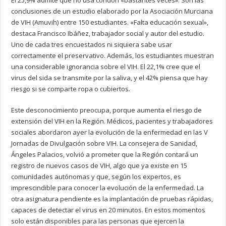
El 25,9% admite que no usa condón «bastantes veces». Son las
conclusiones de un estudio elaborado por la Asociación Murciana
de VIH (Amuvih) entre 150 estudiantes. «Falta educación sexual»,
destaca Francisco Ibáñez, trabajador social y autor del estudio.
Uno de cada tres encuestados ni siquiera sabe usar
correctamente el preservativo. Además, los estudiantes muestran
una considerable ignorancia sobre el VIH. El 22,1% cree que el
virus del sida se transmite por la saliva, y el 42% piensa que hay
riesgo si se comparte ropa o cubiertos.
Este desconocimiento preocupa, porque aumenta el riesgo de
extensión del VIH en la Región. Médicos, pacientes y trabajadores
sociales abordaron ayer la evolución de la enfermedad en las V
Jornadas de Divulgación sobre VIH. La consejera de Sanidad,
Ángeles Palacios, volvió a prometer que la Región contará un
registro de nuevos casos de VIH, algo que ya existe en 15
comunidades autónomas y que, según los expertos, es
imprescindible para conocer la evolución de la enfermedad. La
otra asignatura pendiente es la implantación de pruebas rápidas,
capaces de detectar el virus en 20 minutos. En estos momentos
solo están disponibles para las personas que ejercen la