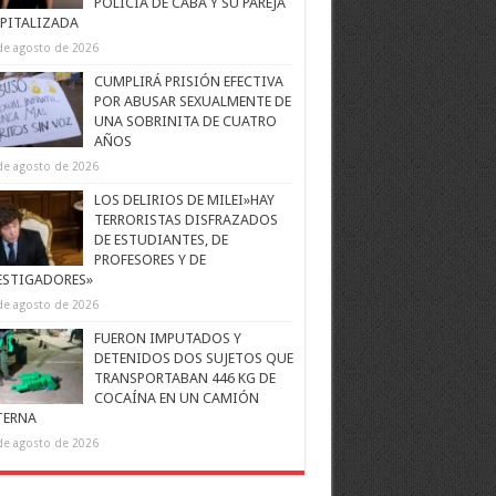
POLICÍA DE CABA Y SU PAREJA
PITALIZADA
de agosto de 2026
CUMPLIRÁ PRISIÓN EFECTIVA
POR ABUSAR SEXUALMENTE DE
UNA SOBRINITA DE CUATRO
AÑOS
de agosto de 2026
LOS DELIRIOS DE MILEI»HAY
TERRORISTAS DISFRAZADOS
DE ESTUDIANTES, DE
PROFESORES Y DE
ESTIGADORES»
de agosto de 2026
FUERON IMPUTADOS Y
DETENIDOS DOS SUJETOS QUE
TRANSPORTABAN 446 KG DE
COCAÍNA EN UN CAMIÓN
TERNA
de agosto de 2026