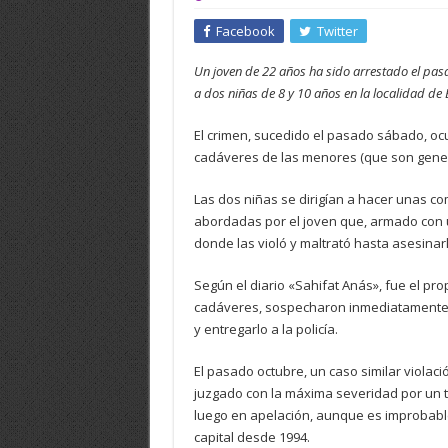
Facebook
Twitter
Un joven de 22 años ha sido arrestado el pa
a dos niñas de 8 y 10 años en la localidad de
El crimen, sucedido el pasado sábado, ocu
cadáveres de las menores (que son genera
Las dos niñas se dirigían a hacer unas c
abordadas por el joven que, armado con un
donde las violó y maltrató hasta asesinar
Según el diario «Sahifat Anás», fue el pr
cadáveres, sospecharon inmediatamente 
y entregarlo a la policía.
El pasado octubre, un caso similar viola
juzgado con la máxima severidad por un 
luego en apelación, aunque es improbab
capital desde 1994.