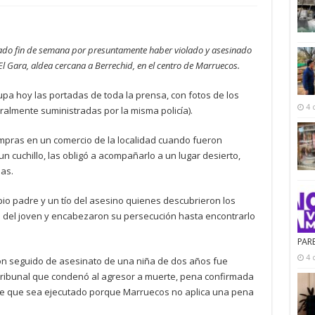
sado fin de semana por presuntamente haber violado y asesinado
 El Gara, aldea cercana a Berrechid, en el centro de Marruecos.
pa hoy las portadas de toda la prensa, con fotos de los
4 
lmente suministradas por la misma policía).
ompras en un comercio de la localidad cuando fueron
 cuchillo, las obligó a acompañarlo a un lugar desierto,
las.
opio padre y un tío del asesino quienes descubrieron los
del joven y encabezaron su persecución hasta encontrarlo
PAR
4 
ción seguido de asesinato de una niña de dos años fue
tribunal que condenó al agresor a muerte, pena confirmada
le que sea ejecutado porque Marruecos no aplica una pena