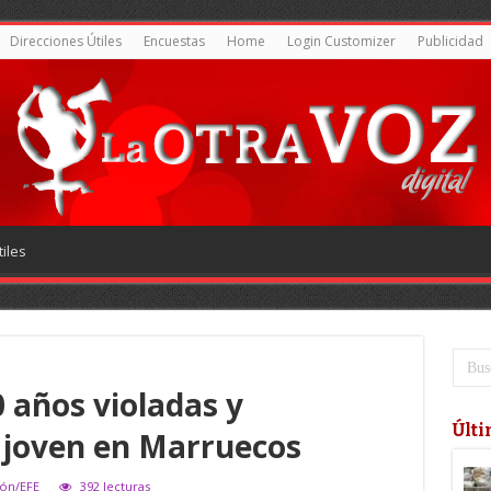
Direcciones Útiles
Encuestas
Home
Login Customizer
Publicidad
iles
0 años violadas y
Últi
 joven en Marruecos
ión/EFE
392 lecturas