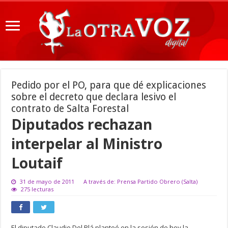
Pedido por el PO, para que dé explicaciones
sobre el decreto que declara lesivo el
contrato de Salta Forestal
Diputados rechazan
interpelar al Ministro
Loutaif
31 de mayo de 2011
A través de: Prensa Partido Obrero (Salta)
275 lecturas
El diputado Claudio Del Plá planteó en la sesión de hoy la