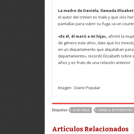
La madre de Daniela, llamada Elizabet
el autor del crimen es Viale y que «los h
pantalla» para cubrir su fuga «a un countr
«Es él, él mató a mi hija»,
afirmó la muje
de género este año», dato que los investi
en un departamento que alquilaban para g
departamento», recordó Elizabeth sobre ese
años y es fruto de una relación anterior
Imagen : Diario Popular
Etiquetas
ALAN VIALE
DANIELA RUTHERFORD
Artículos Relacionados