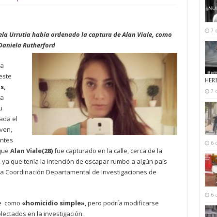
7 
ela Urrutia había ordenado la captura de Alan Viale, como
 Daniela Rutherford
ia
este
HER
s,
7 
na
u
ada el
ven,
ntes
6 
 que
Alan Viale
(28)
fue capturado en la calle, cerca de la
, ya que tenía la intención de escapar rumbo a algún país
 la Coordinación Departamental de Investigaciones de
6 
te como
«homicidio simple»
, pero podría modificarse
ectados en la investigación.