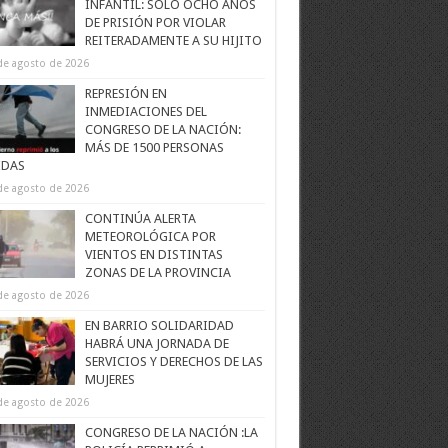
INFANTIL: SOLO OCHO AÑOS
DE PRISIÓN POR VIOLAR
REITERADAMENTE A SU HIJITO
de agosto de 2026
REPRESIÓN EN
INMEDIACIONES DEL
CONGRESO DE LA NACIÓN:
MÁS DE 1500 PERSONAS
IDAS
de agosto de 2026
CONTINÚA ALERTA
METEOROLÓGICA POR
VIENTOS EN DISTINTAS
ZONAS DE LA PROVINCIA
de agosto de 2026
EN BARRIO SOLIDARIDAD
HABRÁ UNA JORNADA DE
SERVICIOS Y DERECHOS DE LAS
MUJERES
de agosto de 2026
CONGRESO DE LA NACIÓN :LA