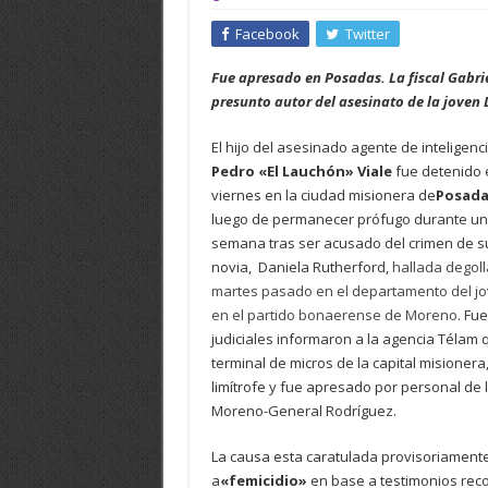
Facebook
Twitter
Fue apresado en Posadas. La fiscal Gabri
presunto autor del asesinato de la joven
El hijo del asesinado agente de inteligenc
Pedro «El Lauchón» Viale
fue detenido 
viernes en la ciudad misionera de
Posada
luego de permanecer prófugo durante u
semana tras ser acusado del crimen de s
novia, Daniela Rutherford,
hallada degoll
martes pasado en el departamento del jo
en el partido bonaerense de Moreno.
Fue
judiciales informaron a la agencia Télam
terminal de micros de la capital misionera
limítrofe y fue apresado por personal de
Moreno-General Rodríguez.
La causa esta caratulada provisoriamen
a
«femicidio»
en base a testimonios recol