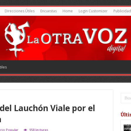
Direcciones Útiles
Encuestas
Home
Login Customizer
Publicidad
iles
 del Lauchón Viale por el
Últi
a
ario Popular
958 lecturas