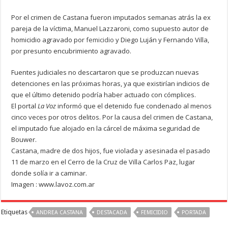
Por el crimen de Castana fueron imputados semanas atrás la ex
pareja de la víctima, Manuel Lazzaroni, como supuesto autor de
homicidio agravado por
femicidio
y Diego Luján y Fernando Villa,
por presunto encubrimiento agravado.
Fuentes judiciales no descartaron que se produzcan nuevas
detenciones en las próximas horas, ya que existirían indicios de
que el último detenido podría haber actuado con cómplices.
El portal
La Voz
informó que el detenido fue condenado al menos
cinco veces por otros delitos. Por la causa del crimen de Castana,
el imputado fue alojado en la cárcel de máxima seguridad de
Bouwer.
Castana, madre de dos hijos, fue violada y asesinada el pasado
11 de marzo en el Cerro de la Cruz de Villa Carlos Paz, lugar
donde solía ir a caminar.
Imagen : www.lavoz.com.ar
Etiquetas
ANDREA CASTANA
DESTACADA
FEMICIDIO
PORTADA