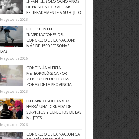
INFANTIL: SOLO OCHO AÑOS
DE PRISIÓN POR VIOLAR
REITERADAMENTE A SU HIJITO
de agosto de 2026
REPRESIÓN EN
INMEDIACIONES DEL
CONGRESO DE LA NACIÓN:
MÁS DE 1500 PERSONAS
IDAS
de agosto de 2026
CONTINÚA ALERTA
METEOROLÓGICA POR
VIENTOS EN DISTINTAS
ZONAS DE LA PROVINCIA
de agosto de 2026
EN BARRIO SOLIDARIDAD
HABRÁ UNA JORNADA DE
SERVICIOS Y DERECHOS DE LAS
MUJERES
de agosto de 2026
CONGRESO DE LA NACIÓN :LA