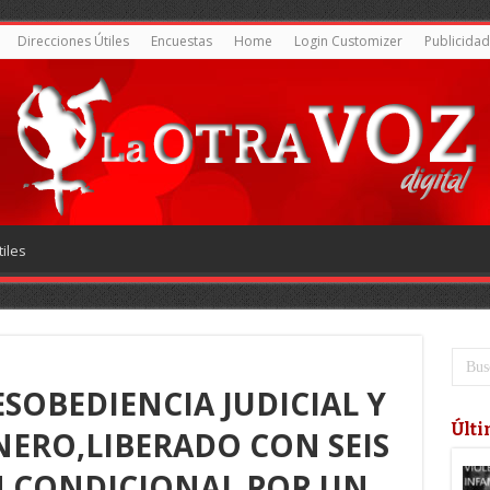
Direcciones Útiles
Encuestas
Home
Login Customizer
Publicidad
iles
SOBEDIENCIA JUDICIAL Y
Últi
NERO,LIBERADO CON SEIS
N CONDICIONAL POR UN