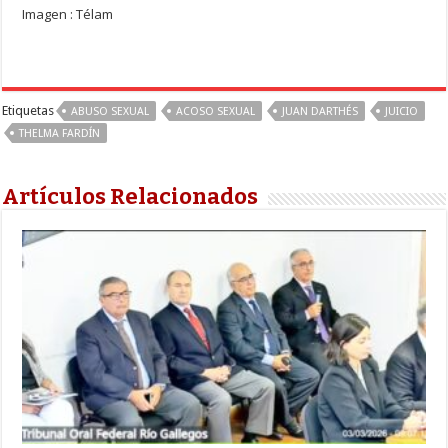
Imagen : Télam
Etiquetas
ABUSO SEXUAL
ACOSO SEXUAL
JUAN DARTHÉS
JUICIO
THELMA FARDÍN
Artículos Relacionados