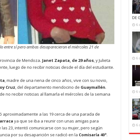
DE 
6 
culo entre sí pero ambas desaparecieron el miércoles 21 de
6 
provincia de Mendoza
. Janet Zapata, de 29 años
, y Julieta
e, luego de no recibir noticias desde el día del estudiante.
ta
, madre de una nena de cinco años, vive con su novio,
oy Cruz
, del departamento mendocino de
Guaymallén
.
6 
de no recibir noticias al llamarla el miércoles de la semana
ejó aproximadamente a las 19 cerca de una parada de
arraca
ya que se iba a reunir con unas amigas para
6 
 las 23, intentó comunicarse con su mujer, pero según
uncia por su desaparición se radicó en la
Comisaría 40ª
.