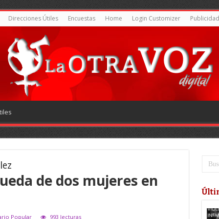
Direcciones Útiles
Encuestas
Home
Login Customizer
Publicida
iles
lez
ueda de dos mujeres en
Últi
iario Popular
993 lecturas