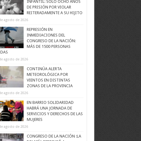
INFANTIL: SOLO OCHO AÑOS
DE PRISIÓN POR VIOLAR
REITERADAMENTE A SU HIJITO
de agosto de 2026
REPRESIÓN EN
INMEDIACIONES DEL
CONGRESO DE LA NACIÓN:
MÁS DE 1500 PERSONAS
IDAS
de agosto de 2026
CONTINÚA ALERTA
METEOROLÓGICA POR
VIENTOS EN DISTINTAS
ZONAS DE LA PROVINCIA
de agosto de 2026
EN BARRIO SOLIDARIDAD
HABRÁ UNA JORNADA DE
SERVICIOS Y DERECHOS DE LAS
MUJERES
de agosto de 2026
CONGRESO DE LA NACIÓN :LA