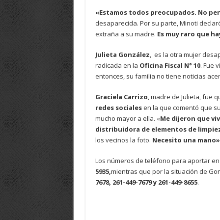
«Estamos todos preocupados. No pens
desaparecida. Por su parte, Minoti declar
extraña a su madre.
Es muy raro que ha
Julieta González
, es la otra mujer desa
radicada en la
Oficina Fiscal N° 10
. Fue v
entonces, su familia no tiene noticias ac
Graciela Carrizo
, madre de Julieta, fue q
redes sociales
en la que comentó que su
mucho mayor a ella. «
Me dijeron que vi
distribuidora de elementos de limpie
los vecinos la foto.
Necesito una mano»
Los números de teléfono para aportar en
5935,
mientras que por la situación de Gon
7678, 261-449-7679 y 261-449-8655
.