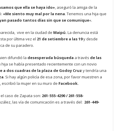
amos que ella se haya ido»
, aseguró la amiga de la
ó:
«Me siento muy mal por la nena
. Tenemos una hija que
yan pasado tantos días sin que se comunique
«.
parecida, vive en la ciudad de
Maipú.
La denuncia está
ista por última vez el
21 de setiembre a las 19
y desde
erca de su paradero.
uien difundió la
desesperada búsqueda
a través
de las
 hija se había presentado recientemente con un novio
ve a dos cuadras de la plaza de Godoy Cruz
y tendría una
za
. Si hay algún policía de esa zona, por favor muestren a
, escribió la mujer en su muro de
Facebook.
 el caso de Zapata son:
261-555-4290 / 261-558-
zález, las vía de comunicación es a través del:
261-449-