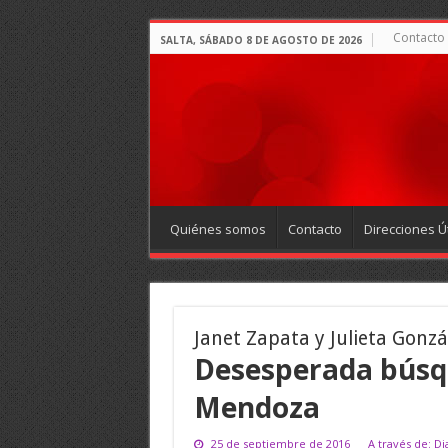
Contacto
SALTA, SÁBADO 8 DE AGOSTO DE 2026
Quiénes somos
Contacto
Direcciones Út
Janet Zapata y Julieta Gonzá
Desesperada búsq
Mendoza
25 de septiembre de 2016
A través de: D