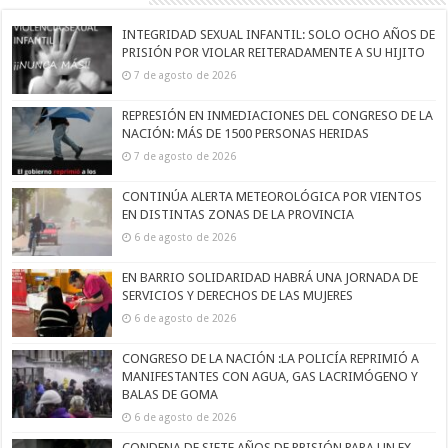
INTEGRIDAD SEXUAL INFANTIL: SOLO OCHO AÑOS DE
PRISIÓN POR VIOLAR REITERADAMENTE A SU HIJITO
7 de agosto de 2026
REPRESIÓN EN INMEDIACIONES DEL CONGRESO DE LA
NACIÓN: MÁS DE 1500 PERSONAS HERIDAS
7 de agosto de 2026
CONTINÚA ALERTA METEOROLÓGICA POR VIENTOS
EN DISTINTAS ZONAS DE LA PROVINCIA
6 de agosto de 2026
EN BARRIO SOLIDARIDAD HABRÁ UNA JORNADA DE
SERVICIOS Y DERECHOS DE LAS MUJERES
6 de agosto de 2026
CONGRESO DE LA NACIÓN :LA POLICÍA REPRIMIÓ A
MANIFESTANTES CON AGUA, GAS LACRIMÓGENO Y
BALAS DE GOMA
6 de agosto de 2026
CONDENA DE SIETE AÑOS DE PRISIÓN PARA UN EX