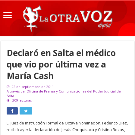
Declaró en Salta el médico
que vio por última vez a
María Cash
22 de septiembre de 2011
A través de: Oficina de Prensa y Comunicaciones del Poder Judicial de
Salta
309 lecturas
El Juez de Instrucción Formal de Octava Nominación, Federico Diez,
recibió ayer la declaración de Jesús Chuquisaca y Cristina Rozas,