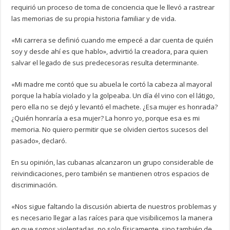
requirió un proceso de toma de conciencia que le llevó a rastrear
las memorias de su propia historia familiar y de vida.
«Mi carrera se definió cuando me empecé a dar cuenta de quién
soy y desde ahí es que hablo», advirtió la creadora, para quien
salvar el legado de sus predecesoras resulta determinante.
«Mi madre me contó que su abuela le cortó la cabeza al mayoral
porque la había violado y la golpeaba. Un día él vino con el látigo,
pero ella no se dejó y levantó el machete. ¿Esa mujer es honrada?
¿Quién honraría a esa mujer? La honro yo, porque esa es mi
memoria. No quiero permitir que se olviden ciertos sucesos del
pasado», declaró.
En su opinión, las cubanas alcanzaron un grupo considerable de
reivindicaciones, pero también se mantienen otros espacios de
discriminación.
«Nos sigue faltando la discusión abierta de nuestros problemas y
es necesario llegar a las raíces para que visibilicemos la manera
en que somos violentadas, no solo físicamente, sino también de