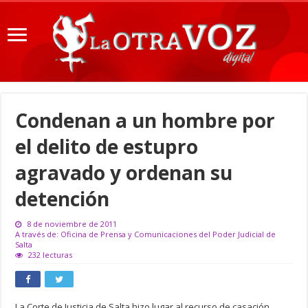
Condenan a un hombre por
el delito de estupro
agravado y ordenan su
detención
8 de noviembre de 2011
A través de: Oficina de Prensa y Comunicaciones del Poder Judicial de
Salta
232 lecturas
La Corte de Justicia de Salta hizo lugar al recurso de casación