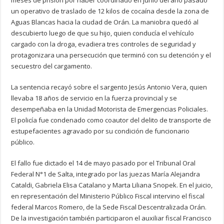
meses de prisión por haber coordinado en junio del año pasado
un operativo de traslado de 12 kilos de cocaína desde la zona de
Aguas Blancas hacia la ciudad de Orán. La maniobra quedó al
descubierto luego de que su hijo, quien conducía el vehículo
cargado con la droga, evadiera tres controles de seguridad y
protagonizara una persecución que terminó con su detención y el
secuestro del cargamento.
La sentencia recayó sobre el sargento Jesús Antonio Vera, quien
llevaba 18 años de servicio en la fuerza provincial y se
desempeñaba en la Unidad Motorista de Emergencias Policiales.
El policía fue condenado como coautor del delito de transporte de
estupefacientes agravado por su condición de funcionario
público.
El fallo fue dictado el 14 de mayo pasado por el Tribunal Oral
Federal N°1 de Salta, integrado por las juezas María Alejandra
Cataldi, Gabriela Elisa Catalano y Marta Liliana Snopek. En el juicio,
en representación del Ministerio Público Fiscal intervino el fiscal
federal Marcos Romero, de la Sede Fiscal Descentralizada Orán.
De la investigación también participaron el auxiliar fiscal Francisco