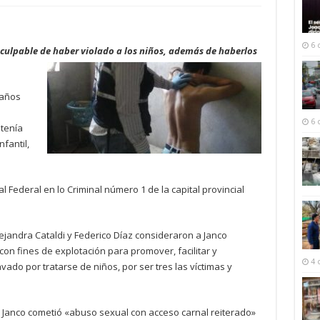
6 
 culpable de haber violado a los niños, además de haberlos
.
 años
6 
 tenía
nfantil,
l Federal en lo Criminal número 1 de la capital provincial
ejandra Cataldi y Federico Díaz consideraron a Janco
con fines de explotación para promover, facilitar y
4 
avado por tratarse de niños, por ser tres las víctimas y
e Janco cometió «abuso sexual con acceso carnal reiterado»