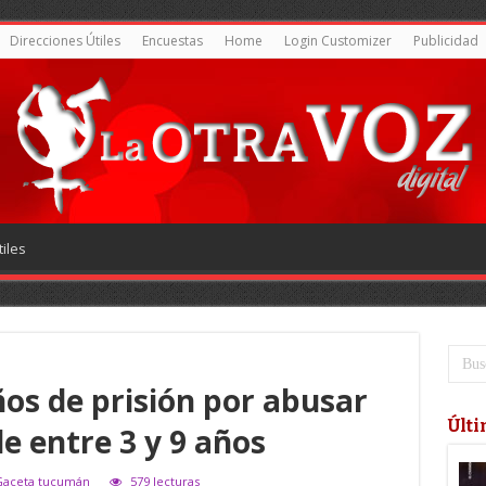
Direcciones Útiles
Encuestas
Home
Login Customizer
Publicidad
iles
os de prisión por abusar
Últi
e entre 3 y 9 años
 Gaceta tucumán
579 lecturas