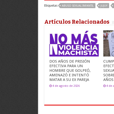
Etiquetas
ABUSO SEXUAL INFANTIL
JUJUY
Artículos Relacionados
DOS AÑOS DE PRISIÓN
CUMP
EFECTIVA PARA UN
EFEC
HOMBRE QUE GOLPEÓ,
SEXU
AMENAZÓ E INTENTÓ
SOBR
MATAR A SU EX PAREJA
AÑOS
4 de agosto de 2026
4 de 