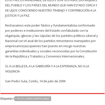
ESTE PAÍS, ES INVALUABLE, DE ELLOS SON TESTIGAS, LAS MUJERES
DEL PUEBLO Y LOS PAÍSES DEL MUNDO QUE HAN ESTADO CERCA Y
DE LEJOS CONOCIENDO NUESTRO TRABAJO Y CONTRIBUCIÓN A LA
JUSTICIA Y LA PAZ.
Rechazamos este poder fáctico y fundamentalista conformado
por poderes e instituciones del Estado confabulado con la
oligarquía, iglesias y las cúpulas de los partidos políticos Liberal y
Nacional con el aval de los partidos minoritarios manejados por
empresarios(as) quienes han puesto en riesgo nuestras
garantías individuales y sociales reconocidas por la Constitución
de la República y Tratados y Convenios Internacionales.
Sí, A LA BELLEZA, A LA SABIDURÍA Y A LA ESPERANZA, NO A LA
VIOLENCIA
San Pedro Sula, Cortés, 14 de julio de 2009
Etiquetas
VOCES LATINOAMERICANAS