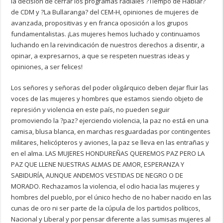
la decisión de cerrar los programas radiales ?Tiempo de Hablar?
de CDM y ?La Bullaranga? del CEM-H, opiniones de mujeres de
avanzada, propositivas y en franca oposición a los grupos
fundamentalistas. ¡Las mujeres hemos luchado y continuamos
luchando en la reivindicación de nuestros derechos a disentir, a
opinar, a expresarnos, a que se respeten nuestras ideas y
opiniones, a ser felices!
Los señores y señoras del poder oligárquico deben dejar fluir las
voces de las mujeres y hombres que estamos siendo objeto de
represión y violencia en este país, no pueden seguir
promoviendo la ?paz? ejerciendo violencia, la paz no está en una
camisa, blusa blanca, en marchas resguardadas por contingentes
militares, helicópteros y aviones, la paz se lleva en las entrañas y
en el alma. LAS MUJERES HONDUREÑAS QUEREMOS PAZ PERO LA
PAZ QUE LLENE NUESTRAS ALMAS DE AMOR, ESPERANZA Y
SABIDURÍA, AUNQUE ANDEMOS VESTIDAS DE NEGRO O DE
MORADO. Rechazamos la violencia, el odio hacia las mujeres y
hombres del pueblo, por el único hecho de no haber nacido en las
cunas de oro ni ser parte de la cúpula de los partidos políticos,
Nacional y Liberal y por pensar diferente a las sumisas mujeres al