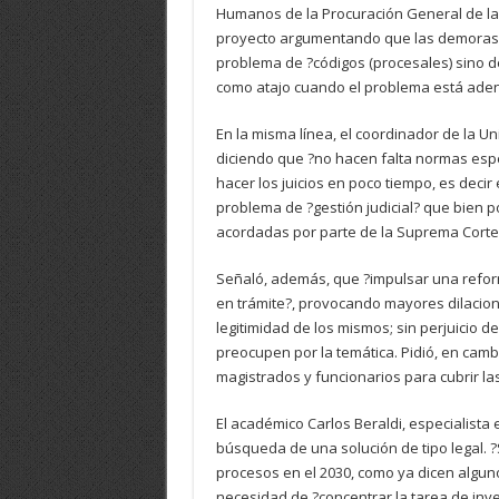
Humanos de la Procuración General de la N
proyecto argumentando que las demoras e
problema de ?códigos (procesales) sino de 
como atajo cuando el problema está adent
En la misma línea, el coordinador de la Un
diciendo que ?no hacen falta normas espe
hacer los juicios en poco tiempo, es decir 
problema de ?gestión judicial? que bien 
acordadas por parte de la Suprema Corte
Señaló, además, que ?impulsar una refor
en trámite?, provocando mayores dilacione
legitimidad de los mismos; sin perjuicio 
preocupen por la temática. Pidió, en camb
magistrados y funcionarios para cubrir la
El académico Carlos Beraldi, especialista
búsqueda de una solución de tipo legal. ?
procesos en el 2030, como ya dicen algunos
necesidad de ?concentrar la tarea de inve