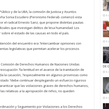
úblico y de la UBA, la comisión de Justicia y Asuntos
6 
eña Sonia Escudero (Peronismo Federal)- comenzó esta
or el radical Ernesto Sanz, que propone distintas pautas
udiciales que investigan delitos de lesa humanidad. Los
sobre el estado de las causas en todo el país.
6 
ntención del encuentro era ?intercambiar opiniones con
entas legislativas que permitan acelerar los procesos
 la Comisión de Derechos Humanos de Naciones Unidas
DE 
reocupación ?la lentitud en el avance de la tramitación de
6 
luida la casación, ?especialmente en algunos provincias como
 Estado ?debe continuar desplegando un esfuerzo riguroso
 garantizar que las violaciones graves de derechos humanos,
 las relativas a la apropiación de niños, no queden
6 
ordinación y Seguimiento por Violaciones a los Derechos