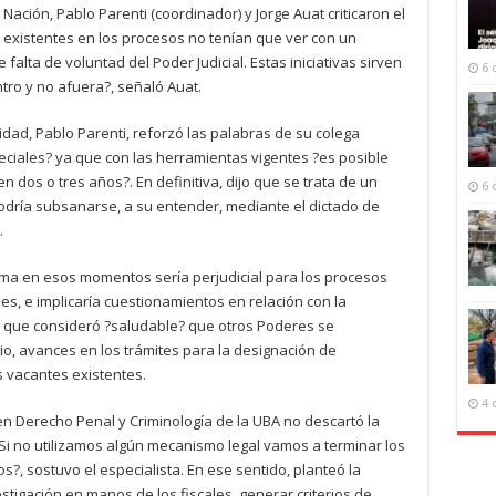
ación, Pablo Parenti (coordinador) y Jorge Auat criticaron el
xistentes en los procesos no tenían que ver con un
falta de voluntad del Poder Judicial. Estas iniciativas sirven
6 
ro y no afuera?, señaló Auat.
idad, Pablo Parenti, reforzó las palabras de su colega
ciales? ya que con las herramientas vigentes ?es posible
en dos o tres años?. En definitiva, dijo que se trata de un
6 
podría subsanarse, a su entender, mediante el dictado de
.
ma en esos momentos sería perjudicial para los procesos
s, e implicaría cuestionamientos en relación con la
de que consideró ?saludable? que otros Poderes se
io, avances en los trámites para la designación de
s vacantes existentes.
4 
 en Derecho Penal y Criminología de la UBA no descartó la
Si no utilizamos algún mecanismo legal vamos a terminar los
?, sostuvo el especialista. En ese sentido, planteó la
stigación en manos de los fiscales, generar criterios de