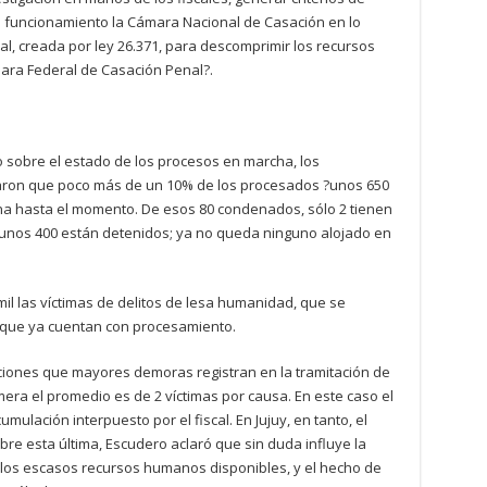
n funcionamiento la Cámara Nacional de Casación en lo
ral, creada por ley 26.371, para descomprimir los recursos
ara Federal de Casación Penal?.
 sobre el estado de los procesos en marcha, los
aron que poco más de un 10% de los procesados ?unos 650
dena hasta el momento. De esos 80 condenados, sólo 2 tienen
, unos 400 están detenidos; ya no queda ninguno alojado en
mil las víctimas de delitos de lesa humanidad, que se
, que ya cuentan con procesamiento.
cciones que mayores demoras registran en la tramitación de
mera el promedio es de 2 víctimas por causa. En este caso el
mulación interpuesto por el fiscal. En Jujuy, en tanto, el
bre esta última, Escudero aclaró que sin duda influye la
e, los escasos recursos humanos disponibles, y el hecho de