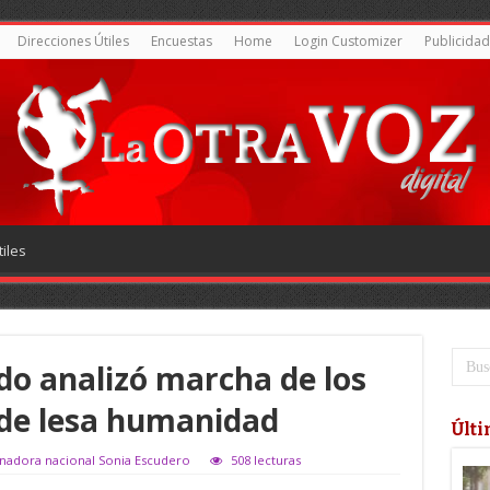
Direcciones Útiles
Encuestas
Home
Login Customizer
Publicidad
iles
do analizó marcha de los
s de lesa humanidad
Últi
enadora nacional Sonia Escudero
508 lecturas