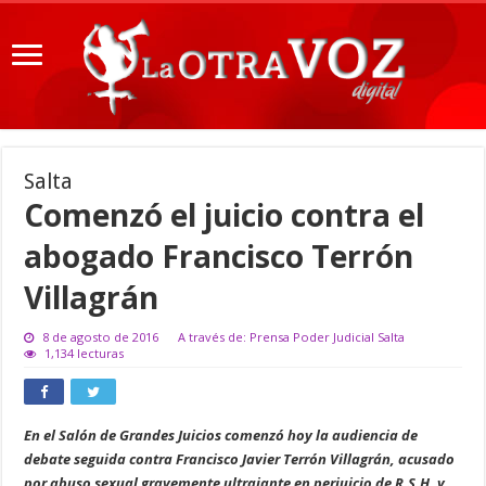
Salta
Comenzó el juicio contra el
abogado Francisco Terrón
Villagrán
8 de agosto de 2016
A través de: Prensa Poder Judicial Salta
1,134 lecturas
En el Salón de Grandes Juicios comenzó hoy la audiencia de
debate seguida contra Francisco Javier Terrón Villagrán, acusado
por abuso sexual gravemente ultrajante en perjuicio de R.S.H. y