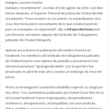
malignos, poseen mucha
maldad y resentimiento”, escribió el 6 de agosto de 2014. Casi diez
meses después, el Superior Tribunal de Justicia de Chubut decidió
cesantearlo. “Para nosotros es un acierto, no esperábamos otra
cosa. Roo tenía pleno conocimiento de lo que estaba haciendo
pero se manejaba con impunidad”, dijo a
Infojus Noticias
José
Luis Ronconi, secretario adjunto del Sindicato de Trabajadores
Judiciales de Chubut (Sitrajuch).
Apenas encontraron la publicación del médico forense en
Facebook, los miembros del sindicato de trabajadores judiciales
de Chubut hicieron una captura de pantalla y presentaron una
denuncia penal por “apología del delito”, por la que Roo fue
procesado en abril de este año y recibió un embargo de cinco mil
pesos.
Ahora, la investigación sumarial lo inhabilitó a ejercer su cargo por
dos años. “Los comentarios publicados por Daniel Oscar Roo en la
red social Facebook fueron inapropiados, desacreditantes,
irreflexivos, desaprensivos, incompatibles con una conducta
digna, exigible a un funcionario judicial», resolvieron los ministros