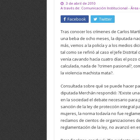
3 de abril de 2010
A través de: Comunicación Institucional - Área
Facebook
Twitter
Tras conocer los crímenes de Carlos Martí
una beba de ocho meses, la diputada naci
más, vemos a la policía y a los medios di
tal como se refirió al caso el Jefe Distri
venía cavando hacía cuatro días el pozo do
calculada, nada de ?crimen pasional?, como
la violencia machista mata?.
Consultada sobre qué se puede hacer para
diputada Merchán respondió: ?Existe una
en la sociedad el debate necesario para 
sanción de la ley de protección integral pa
mujeres, la norma todavía no fue reglamen
reclamos de cientos de organizaciones de 
reglamentación de la ley, no avanzó en e