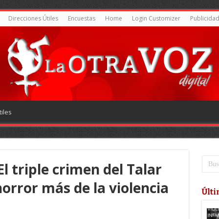
Direcciones Útiles
Encuestas
Home
Login Customizer
Publicida
iles
l triple crimen del Talar
orror más de la violencia
Últi