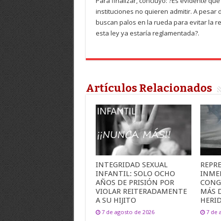
Para finalizar, concluyó: ?Es evidente q
instituciones no quieren admitir. A pesar 
buscan palos en la rueda para evitar la re
esta ley ya estaría reglamentada?.
Artículos Relacionados
INTEGRIDAD SEXUAL
REPR
INFANTIL: SOLO OCHO
INME
AÑOS DE PRISIÓN POR
CONG
VIOLAR REITERADAMENTE
MÁS 
A SU HIJITO
HERI
7 de agosto de 2026
7 de 