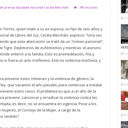
 de prensa diputada nacional Cecilia Merchán
740 lecturas
7 
n Torres, quien mató a su ex esposa, su hijo de seis años y
onal de Libres del Sur, Cecilia Merchán, expresó: ?Una vez
ciendo que esta aberración se trató de un ?crimen pasional?,
tal de Tigre. Dejémonos de eufemismos y mentiras: el asesino
HER
nde enterró a la familia. Esto es premeditación, fría y
7 
 si fuera un acto irreflexivo. Esto es violencia machista, y
 prevenir estos crímenes y la violencia de género, la
 ley, que sacamos el año pasado, para comenzar a instalar
6 
prevenir estos casos. El problema es que a un año de la
ra prevenir, sancionar y erradicar la violencia contra las
tada, es decir, no se encuentra en vigencia. Pese a los
mujeres, el Consejo de la Mujer, a cargo de la
6 
se sentido?.