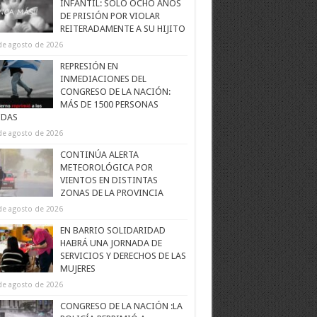
INFANTIL: SOLO OCHO AÑOS
DE PRISIÓN POR VIOLAR
REITERADAMENTE A SU HIJITO
de agosto de 2026
REPRESIÓN EN
INMEDIACIONES DEL
CONGRESO DE LA NACIÓN:
MÁS DE 1500 PERSONAS
IDAS
de agosto de 2026
CONTINÚA ALERTA
METEOROLÓGICA POR
VIENTOS EN DISTINTAS
ZONAS DE LA PROVINCIA
de agosto de 2026
EN BARRIO SOLIDARIDAD
HABRÁ UNA JORNADA DE
SERVICIOS Y DERECHOS DE LAS
MUJERES
de agosto de 2026
CONGRESO DE LA NACIÓN :LA