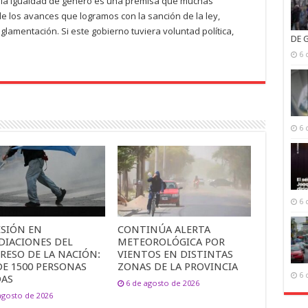
ue la igualdad de género es una premisa que muchas
de los avances que logramos con la sanción de la ley,
glamentación. Si este gobierno tuviera voluntad política,
DE 
6 
6 
6 
ESIÓN EN
CONTINÚA ALERTA
DIACIONES DEL
METEOROLÓGICA POR
RESO DE LA NACIÓN:
VIENTOS EN DISTINTAS
DE 1500 PERSONAS
ZONAS DE LA PROVINCIA
6 
DAS
6 de agosto de 2026
agosto de 2026