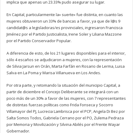
implica que apenas un 23.33% pudo asegurar su lugar.
En Capital, particularmente la» suerte» fue distinta, en cuanto las
mujeres obtuvieron un 33% de bancas a favor, ya que de l@s 9
candidat@s a legisladoras/es provinciales, ingresaron Francisca
Jiménez por el Partido Justicialista, Irene Soler y Liliana Mazzone
por el Partido Conservador Popular.
A diferencia de esto, de los 21 lugares disponibles para el interior,
sólo 4 escaños se adjudicaron a mujeres, con la representación
de Silvia Jarsun en Orán, Marta Farfán en Rosario de Lerma, Luisa
Salva en La Poma y Marisa Villanueva en Los Andes.
Por otra parte, y retomando la situación del municipio Capital, a
partir de diciembre el Concejo Deliberante se integrará con un
poco más de un 30% a favor de las mujeres, con 7 representantes
de distintas fuerzas políticas como Frida Fonseca y Socorro
Villamayor del PJ, Lucrecia Lambrisca por el PCP, Angela Di Bez por
Salta Somos Todos, Gabriela Cerrano por el PO, Zulema Pedraza
por Memoria y Movilización y Silvina Abilés por el Frente Wayar
Gobernador.