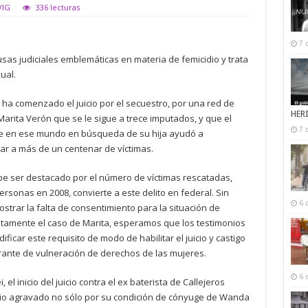
VIG
336 lecturas
7 
sas judiciales emblemáticas en materia de femicidio y trata
ual.
 ha comenzado el juicio por el secuestro, por una red de
HER
Marita Verón que se le sigue a trece imputados, y que el
7 
se en ese mundo en búsqueda de su hija ayudó a
ar a más de un centenar de víctimas.
debe ser destacado por el número de víctimas rescatadas,
personas en 2008, convierte a este delito en federal. Sin
6 
trar la falta de consentimiento para la situación de
ustamente el caso de Marita, esperamos que los testimonios
ficar este requisito de modo de habilitar el juicio y castigo
rante de vulneración de derechos de las mujeres.
6 
l inicio del juicio contra el ex baterista de Callejeros
dio agravado no sólo por su condición de cónyuge de Wanda