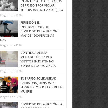
INFANTIL: SOLO OCHO AÑOS
DE PRISIÓN POR VIOLAR
REITERADAMENTE A SU HIJITO
de agosto de 2026
REPRESIÓN EN
INMEDIACIONES DEL
CONGRESO DE LA NACIÓN:
MÁS DE 1500 PERSONAS
IDAS
de agosto de 2026
CONTINÚA ALERTA
METEOROLÓGICA POR
VIENTOS EN DISTINTAS
ZONAS DE LA PROVINCIA
de agosto de 2026
EN BARRIO SOLIDARIDAD
HABRÁ UNA JORNADA DE
SERVICIOS Y DERECHOS DE LAS
MUJERES
de agosto de 2026
CONGRESO DE LA NACIÓN :LA