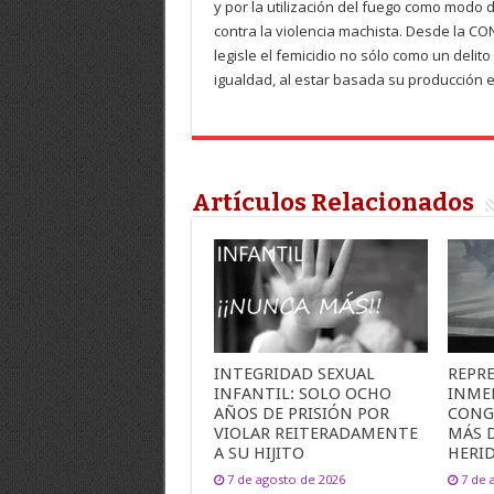
y por la utilización del fuego como modo 
contra la violencia machista. Desde la 
legisle el femicidio no sólo como un delito
igualdad, al estar basada su producción en
Artículos Relacionados
INTEGRIDAD SEXUAL
REPR
INFANTIL: SOLO OCHO
INME
AÑOS DE PRISIÓN POR
CONG
VIOLAR REITERADAMENTE
MÁS 
A SU HIJITO
HERI
7 de agosto de 2026
7 de 