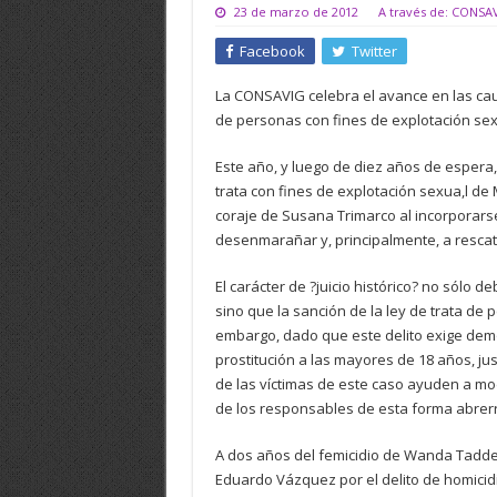
23 de marzo de 2012
A través de: CONSA
Facebook
Twitter
La CONSAVIG celebra el avance en las cau
de personas con fines de explotación sex
Este año, y luego de diez años de espera,
trata con fines de explotación sexua,l de 
coraje de Susana Trimarco al incorporar
desenmarañar y, principalmente, a rescat
El carácter de ?juicio histórico? no sólo 
sino que la sanción de la ley de trata de 
embargo, dado que este delito exige demos
prostitución a las mayores de 18 años, j
de las víctimas de este caso ayuden a modi
de los responsables de esta forma abrer
A dos años del femicidio de Wanda Taddei, e
Eduardo Vázquez por el delito de homici