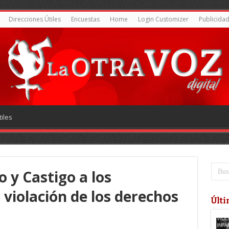
Direcciones Útiles
Encuestas
Home
Login Customizer
Publicida
iles
o y Castigo a los
 violación de los derechos
Últi