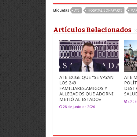
Etiquetas
ATE
HOSPITAL BONAPARTE
MAR
Artículos Relacionados
ATE EXIGE QUE “SE VAYAN
ATE 
LOS 249
POLÍT
FAMILIARES,AMIGOS Y
DEST
ALLEGADOS QUE ADORNI
SALU
METIÓ AL ESTADO»
20 d
28 de junio de 2026