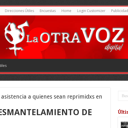
Direcciones Útiles
Encuestas
Home
Login Customizer
Publicida
iles
 asistencia a quienes sean reprimidxs en
DESMANTELAMIENTO DE
Últi