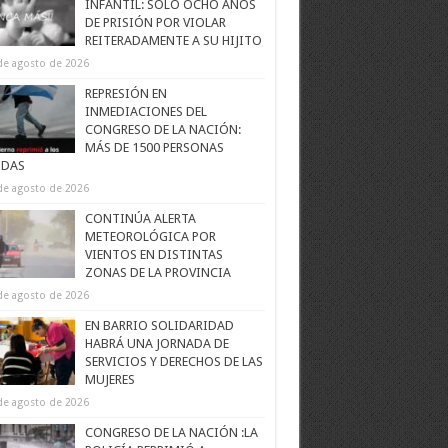
INFANTIL: SOLO OCHO AÑOS
DE PRISIÓN POR VIOLAR
REITERADAMENTE A SU HIJITO
de agosto de 2026
REPRESIÓN EN
INMEDIACIONES DEL
CONGRESO DE LA NACIÓN:
MÁS DE 1500 PERSONAS
IDAS
de agosto de 2026
CONTINÚA ALERTA
METEOROLÓGICA POR
VIENTOS EN DISTINTAS
ZONAS DE LA PROVINCIA
de agosto de 2026
EN BARRIO SOLIDARIDAD
HABRÁ UNA JORNADA DE
SERVICIOS Y DERECHOS DE LAS
MUJERES
de agosto de 2026
CONGRESO DE LA NACIÓN :LA