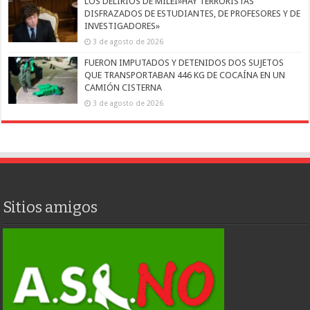
LOS DELIRIOS DE MILEI»HAY TERRORISTAS
DISFRAZADOS DE ESTUDIANTES, DE PROFESORES Y DE
INVESTIGADORES»
3 de agosto de 2026
FUERON IMPUTADOS Y DETENIDOS DOS SUJETOS
QUE TRANSPORTABAN 446 KG DE COCAÍNA EN UN
CAMIÓN CISTERNA
3 de agosto de 2026
Sitios amigos