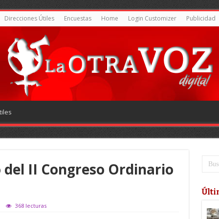
Direcciones Útiles
Encuestas
Home
Login Customizer
Publicidad
iles
 del II Congreso Ordinario
Últi
368 lecturas