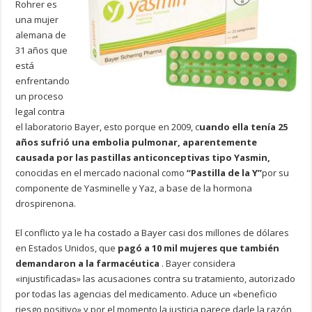
Rohrer es
una mujer
alemana de
31 años que
está
enfrentando
un proceso
legal contra
el laboratorio Bayer, esto porque en 2009, c
uando ella tenía 25
años sufrió una embolia pulmonar, aparentemente
causada por las pastillas anticonceptivas tipo Yasmin,
conocidas en el mercado nacional como
“Pastilla de la Y”
por su
componente de Yasminelle y Yaz, a base de la hormona
drospirenona.
El conflicto ya le ha costado a Bayer casi dos millones de dólares
en Estados Unidos, que
pagó a 10 mil mujeres que también
demandaron a la farmacéutica
. Bayer considera
«injustificadas» las acusaciones contra su tratamiento, autorizado
por todas las agencias del medicamento. Aduce un «beneficio
riesgo positivo» y por el momento la justicia parece darle la razón,