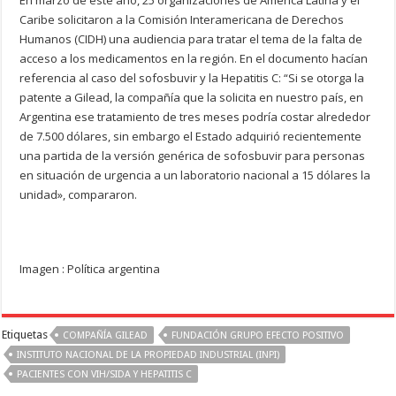
En marzo de este año, 25 organizaciones de América Latina y el
Caribe solicitaron a la Comisión Interamericana de Derechos
Humanos (CIDH) una audiencia para tratar el tema de la falta de
acceso a los medicamentos en la región. En el documento hacían
referencia al caso del sofosbuvir y la Hepatitis C: “Si se otorga la
patente a Gilead, la compañía que la solicita en nuestro país, en
Argentina ese tratamiento de tres meses podría costar alrededor
de 7.500 dólares, sin embargo el Estado adquirió recientemente
una partida de la versión genérica de sofosbuvir para personas
en situación de urgencia a un laboratorio nacional a 15 dólares la
unidad», compararon.
Imagen : Política argentina
Etiquetas
COMPAÑÍA GILEAD
FUNDACIÓN GRUPO EFECTO POSITIVO
INSTITUTO NACIONAL DE LA PROPIEDAD INDUSTRIAL (INPI)
PACIENTES CON VIH/SIDA Y HEPATITIS C