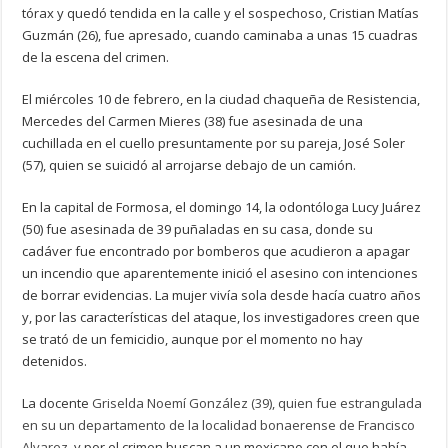
tórax y quedó tendida en la calle y el sospechoso, Cristian Matías
Guzmán (26), fue apresado, cuando caminaba a unas 15 cuadras
de la escena del crimen.
El miércoles 10 de febrero, en la ciudad chaqueña de Resistencia,
Mercedes del Carmen Mieres (38) fue asesinada de una
cuchillada en el cuello presuntamente por su pareja, José Soler
(57), quien se suicidó al arrojarse debajo de un camión.
En la capital de Formosa, el domingo 14, la odontóloga Lucy Juárez
(50) fue asesinada de 39 puñaladas en su casa, donde su
cadáver fue encontrado por bomberos que acudieron a apagar
un incendio que aparentemente inició el asesino con intenciones
de borrar evidencias. La mujer vivía sola desde hacía cuatro años
y, por las características del ataque, los investigadores creen que
se trató de un femicidio, aunque por el momento no hay
detenidos.
La docente
Griselda Noemí González (39), quien fue estrangulada
en su un departamento de la localidad bonaerense de Francisco
Alvarez,
y por el crimen buscan a un mexicano con el que había