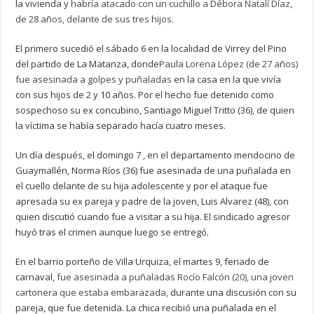
la vivienda y
habría atacado con un cuchillo a Débora Natalí Díaz,
de 28 años, delante de sus tres hijos.
El primero sucedió el sábado 6 en la localidad de Virrey del Pino
del partido de La Matanza, donde
Paula Lorena López (de 27 años)
fue asesinada a golpes y puñaladas
en la casa en la que vivía
con sus hijos de 2 y 10 años. Por el hecho fue detenido como
sospechoso su ex concubino, Santiago Miguel Tritto (36), de quien
la víctima se había separado hacía cuatro meses.
Un día después, el domingo 7 , en el departamento mendocino de
Guaymallén, Norma Ríos (36) fue asesinada de una puñalada en
el cuello delante de su hija adolescente y por el ataque fue
apresada su ex pareja y padre de la joven, Luis Alvarez (48), con
quien discutió cuando fue a visitar a su hija. El sindicado agresor
huyó tras el crimen aunque luego se entregó.
En el barrio porteño de Villa Urquiza, el martes 9, feriado de
carnaval,
fue asesinada a puñaladas Rocío Falcón (20), una joven
cartonera que estaba embarazada,
durante una discusión con su
pareja, que fue detenida. La chica recibió una puñalada en el