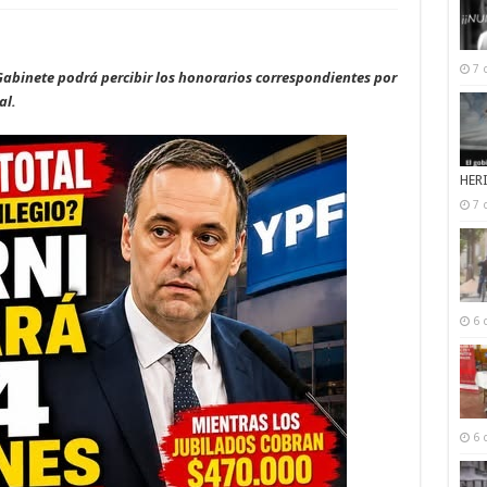
7 
e Gabinete podrá percibir los honorarios correspondientes por
al.
HER
7 
6 
6 