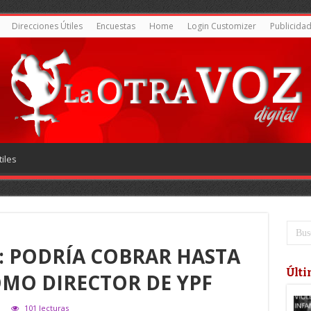
Direcciones Útiles
Encuestas
Home
Login Customizer
Publicida
iles
: PODRÍA COBRAR HASTA
Últi
OMO DIRECTOR DE YPF
101 lecturas