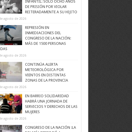
INFANTIL: SOLO OCHO AÑOS
DE PRISIÓN POR VIOLAR
REITERADAMENTE A SU HIJITO
de agosto de 2026
REPRESIÓN EN
INMEDIACIONES DEL
CONGRESO DE LA NACIÓN:
MÁS DE 1500 PERSONAS
IDAS
de agosto de 2026
CONTINÚA ALERTA
METEOROLÓGICA POR
VIENTOS EN DISTINTAS
ZONAS DE LA PROVINCIA
de agosto de 2026
EN BARRIO SOLIDARIDAD
HABRÁ UNA JORNADA DE
SERVICIOS Y DERECHOS DE LAS
MUJERES
de agosto de 2026
CONGRESO DE LA NACIÓN :LA