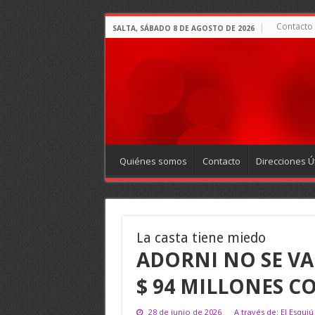
Contacto
SALTA, SÁBADO 8 DE AGOSTO DE 2026
Quiénes somos
Contacto
Direcciones Út
La casta tiene miedo
ADORNI NO SE VA
$ 94 MILLONES C
28 de junio de 2026
A través de: El Esquiú