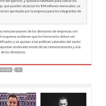
erre del ejercicio, y quedará habilitado para cobrar los
go, que pueden alcanzar los $94 millones mensuales. La
iones aprobado por la empresa para los integrantes de
 las remuneraciones de los directores de empresas con
 el esquema sostienen que los honorarios deben ser
ficados y se ajustan a las políticas salariales del sector
 apuntan al elevado monto de las remuneraciones y a la
 de los directores.
 ADORNI
YPF