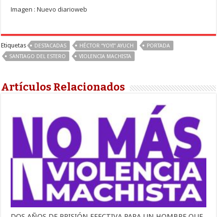
Imagen : Nuevo diarioweb
Etiquetas
DESTACADAS
HÉCTOR “YOYI” AYUCH
PORTADA
SANTIAGO DEL ESTERO
VIOLENCIA MACHISTA
Artículos Relacionados
DOS AÑOS DE PRISIÓN EFECTIVA PARA UN HOMBRE QUE