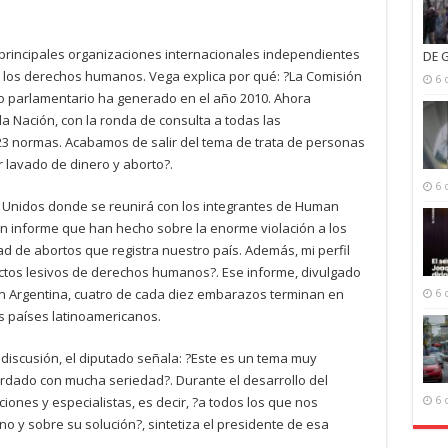
principales organizaciones internacionales independientes
DE 
e los derechos humanos. Vega explica por qué: ?La Comisión
6 
jo parlamentario ha generado en el año 2010. Ahora
a Nación, con la ronda de consulta a todas las
423 normas. Acabamos de salir del tema de trata de personas
r lavado de dinero y aborto?.
6 
os Unidos donde se reunirá con los integrantes de Human
un informe que han hecho sobre la enorme violación a los
de abortos que registra nuestro país. Además, mi perfil
actos lesivos de derechos humanos?. Ese informe, divulgado
en Argentina, cuatro de cada diez embarazos terminan en
6 
s países latinoamericanos.
discusión, el diputado señala: ?Este es un tema muy
rdado con mucha seriedad?. Durante el desarrollo del
ones y especialistas, es decir, ?a todos los que nos
6 
no y sobre su solución?, sintetiza el presidente de esa