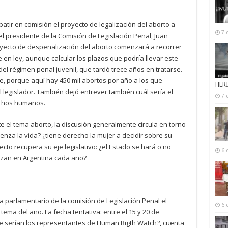
ir en comisión el proyecto de legalización del aborto a
7 
l presidente de la Comisión de Legislación Penal, Juan
oyecto de despenalización del aborto comenzará a recorrer
 en ley, aunque calcular los plazos que podría llevar este
 del régimen penal juvenil, que tardó trece años en tratarse.
, porque aquí hay 450 mil abortos por año a los que
HER
legislador. También dejó entrever también cuál sería el
7 
echos humanos.
 el tema aborto, la discusión generalmente circula en torno
nza la vida? ¿tiene derecho la mujer a decidir sobre su
ecto recupera su eje legislativo: ¿el Estado se hará o no
6 
lizan en Argentina cada año?
parlamentario de la comisión de Legislación Penal el
6 
ema del año. La fecha tentativa: entre el 15 y 20 de
e serían los representantes de Human Rigth Watch?, cuenta