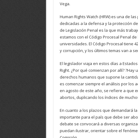
Vega.
Human Rights Watch (HRW) es una de las 
dedicadas a la defensa y la protección d
de Legislación Penal es la que más traba
estamos con el Código Procesal Penal de l
universidades. El Código Procesal tiene 
y corrupción, y los últimos temas van a se
El legislador viaja en estos días a Estad
Right. ¿Por qué comienzan por allí? ?Hay 
derechos humanos que supone la cantidad 
es comenzar siempre el análisis por los 
en agosto de este año, se refiere a que 
abortos, duplicando los índices de mucho
En cuanto a los plazos que demandará la 
importante para el país que debe ser abo
debate se convocará a diversas organizaci
puedan ilustrar, orientar sobre el fenóme
Comisión.