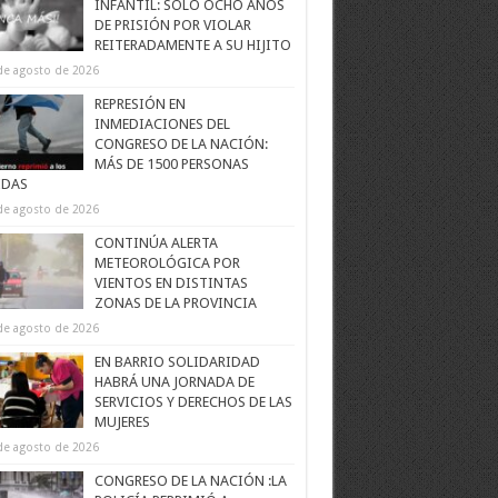
INFANTIL: SOLO OCHO AÑOS
DE PRISIÓN POR VIOLAR
REITERADAMENTE A SU HIJITO
de agosto de 2026
REPRESIÓN EN
INMEDIACIONES DEL
CONGRESO DE LA NACIÓN:
MÁS DE 1500 PERSONAS
IDAS
de agosto de 2026
CONTINÚA ALERTA
METEOROLÓGICA POR
VIENTOS EN DISTINTAS
ZONAS DE LA PROVINCIA
de agosto de 2026
EN BARRIO SOLIDARIDAD
HABRÁ UNA JORNADA DE
SERVICIOS Y DERECHOS DE LAS
MUJERES
de agosto de 2026
CONGRESO DE LA NACIÓN :LA