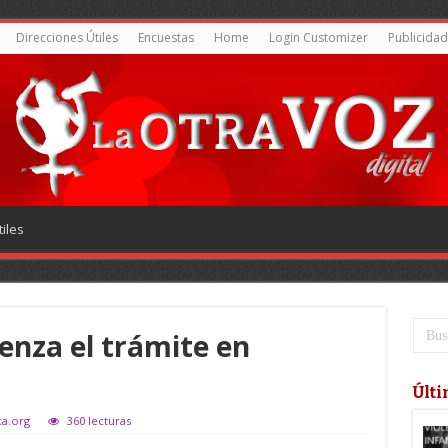
Direcciones Útiles
Encuestas
Home
Login Customizer
Publicidad
iles
enza el trámite en
Últi
ca.org
360 lecturas