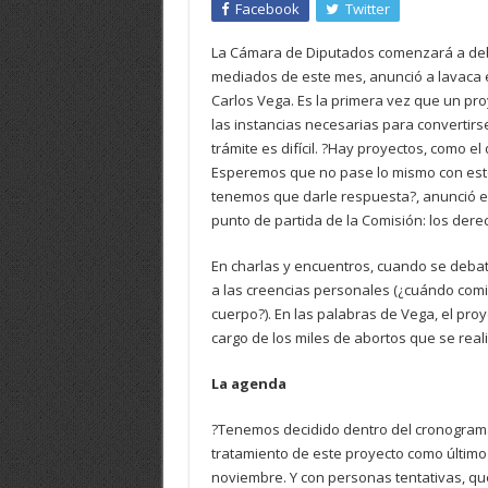
Facebook
Twitter
La Cámara de Diputados comenzará a debat
mediados de este mes, anunció a lavaca e
Carlos Vega. Es la primera vez que un pr
las instancias necesarias para convertirse
trámite es difícil. ?Hay proyectos, como el
Esperemos que no pase lo mismo con este
tenemos que darle respuesta?, anunció el 
punto de partida de la Comisión: los der
En charlas y encuentros, cuando se debate
a las creencias personales (¿cuándo comie
cuerpo?). En las palabras de Vega, el proy
cargo de los miles de abortos que se rea
La agenda
?Tenemos decidido dentro del cronograma 
tratamiento de este proyecto como último t
noviembre. Y con personas tentativas, qu