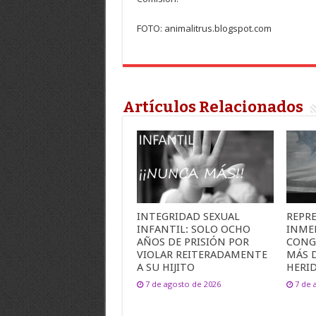
FOTO: animalitrus.blogspot.com
Artículos Relacionados
INTEGRIDAD SEXUAL
REPR
INFANTIL: SOLO OCHO
INME
AÑOS DE PRISIÓN POR
CONG
VIOLAR REITERADAMENTE
MÁS 
A SU HIJITO
HERI
7 de agosto de 2026
7 de 