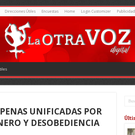
Direcciones Útiles
Encuestas
Home
Login Customizer
Publicidad
iles
 PENAS UNIFICADAS POR
Últi
NERO Y DESOBEDIENCIA