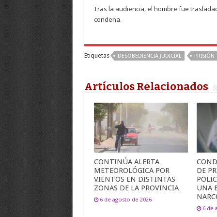
Tras la audiencia, el hombre fue traslada
condena.
Etiquetas
DESOBEDIENCIA JUDICIAL
PRISIÓN
Artículos Relacionados
CONTINÚA ALERTA
COND
METEOROLÓGICA POR
DE PR
VIENTOS EN DISTINTAS
POLI
ZONAS DE LA PROVINCIA
UNA 
NARC
6 de agosto de 2026
6 de 