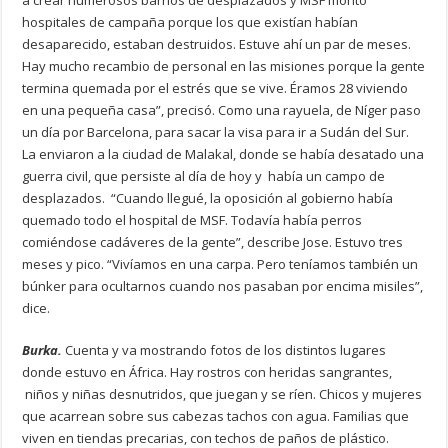
hospitales de campaña porque los que existían habían
desaparecido, estaban destruidos. Estuve ahí un par de meses.
Hay mucho recambio de personal en las misiones porque la gente
termina quemada por el estrés que se vive. Éramos 28 viviendo
en una pequeña casa”, precisó. Como una rayuela, de Níger paso
un día por Barcelona, para sacar la visa para ir a Sudán del Sur.
La enviaron a la ciudad de Malakal, donde se había desatado una
guerra civil, que persiste al día de hoy y había un campo de
desplazados. “Cuando llegué, la oposición al gobierno había
quemado todo el hospital de MSF. Todavía había perros
comiéndose cadáveres de la gente”, describe Jose. Estuvo tres
meses y pico. “Vivíamos en una carpa. Pero teníamos también un
búnker para ocultarnos cuando nos pasaban por encima misiles”,
dice.
Burka.
Cuenta y va mostrando fotos de los distintos lugares
donde estuvo en África. Hay rostros con heridas sangrantes,
niños y niñas desnutridos, que juegan y se ríen. Chicos y mujeres
que acarrean sobre sus cabezas tachos con agua. Familias que
viven en tiendas precarias, con techos de paños de plástico.