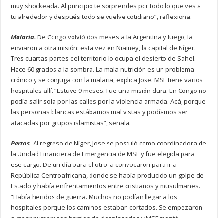
muy shockeada. Al principio te sorprendes por todo lo que ves a
tu alrededor y después todo se vuelve cotidiano”, reflexiona.
Malaria.
De Congo volvió dos meses a la Argentina y luego, la
enviaron a otra misión: esta vez en Niamey, la capital de Níger.
Tres cuartas partes del territorio lo ocupa el desierto de Sahel.
Hace 60 grados a la sombra. La mala nutrición es un problema
crónico y se conjuga con la malaria, explica Jose. MSF tiene varios
hospitales allí. “Estuve 9 meses. Fue una misión dura. En Congo no
podía salir sola por las calles por la violencia armada. Acá, porque
las personas blancas estábamos mal vistas y podíamos ser
atacadas por grupos islamistas”, señala.
Perros.
Al regreso de Níger, Jose se postuló como coordinadora de
la Unidad Financiera de Emergencia de MSF y fue elegida para
ese cargo. De un día para el otro la convocaron para ir a
República Centroafricana, donde se había producido un golpe de
Estado y había enfrentamientos entre cristianos y musulmanes.
“Había heridos de guerra. Muchos no podían llegar a los
hospitales porque los caminos estaban cortados. Se empezaron
a crear numerosos barrios de desplazados y MSF montó