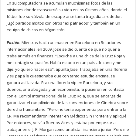
En su computadora se acumulan muchísimas fotos de las
misiones donde transcurrió su vida en los últimos años, donde el
fútbol fue su válvula de escape ante tanta tragedia alrededor.
Jugó partidos mixtos con otros “ex patriados” y también en un
equipo de chicas en Afganistán.
Pasión.
Mientras hacía un master en Barcelona en Relaciones
Internacionales, en 2009, Jose se dio cuenta de que no quería
trabajar más en finanzas. “Escuché a una chica de la Cruz Roja y
me contagió su pasión. Había estado en un país africano y me
dije: yo quiero hacer eso”, apunta Jose. Trabajaba en una florería
y su papá le cuestionaba que con tanto estudio encima, se
ganara así la vida. Era una florería vip en Barcelona, y sus
dueños, una abogada y un economista, la pusieron en contacto
con el Comité Internacional de la Cruz Roja, que se encarga de
garantizar el cumplimiento de las convenciones de Ginebra sobre
derecho humanitario. “Pero no tenía experiencia para entrar a la
CR. Me recomendaron intentar en Médicos Sin Frontera y apliqué.
Por entonces, volví a Buenos Aires y estaba por empezar a
trabajar en el J. P. Morgan como analista financiera junior. Pero me
llamaron de Médicos Sin Frontera. Necesitaban gente que hablara