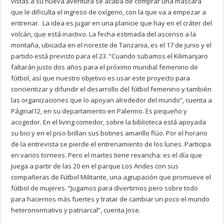
vistas a su nueva aventura se acaba de comprar una máscara
que le dificulta el ingreso de oxígeno, con la que va a empezar a
entrenar. La idea es jugar en una planicie que hay en el cráter del
volcán, que está inactivo. La fecha estimada del ascenso a la
montaña, ubicada en el noreste de Tanzania, es el 17 de junio y el
partido está previsto para el 23. “Cuando subamos el Kilimanjaro
faltarán justo dos años para el próximo mundial femenino de
fútbol, así que nuestro objetivo es usar este proyecto para
concientizar y difundir el desarrollo del fútbol femenino y también
las organizaciones que lo apoyan alrededor del mundo”, cuenta a
PáginaI12, en su departamento en Palermo. Es pequeño y
acogedor. En el living comedor, sobre la biblioteca está apoyada
su bici y en el piso brillan sus botines amarillo flúo. Por el horario
de la entrevista se pierde el entrenamiento de los lunes. Participa
en varios torneos. Pero el martes tiene revancha: es el día que
juega a partir de las 20 en el parque Los Andes con sus
compañeras de Fútbol Militante, una agrupación que promueve el
fútbol de mujeres. “Jugamos para divertirnos pero sobre todo
para hacernos más fuertes y tratar de cambiar un poco el mundo
heteronormativo y patriarcal”, cuenta Jose.