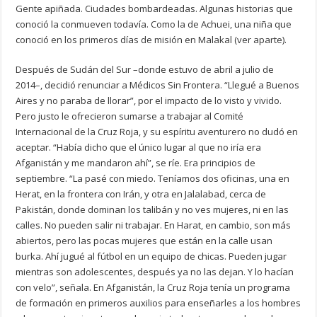
Gente apiñada. Ciudades bombardeadas. Algunas historias que
conoció la conmueven todavía. Como la de Achuei, una niña que
conoció en los primeros días de misión en Malakal (ver aparte).
Después de Sudán del Sur –donde estuvo de abril a julio de
2014–, decidió renunciar a Médicos Sin Frontera. “Llegué a Buenos
Aires y no paraba de llorar”, por el impacto de lo visto y vivido.
Pero justo le ofrecieron sumarse a trabajar al Comité
Internacional de la Cruz Roja, y su espíritu aventurero no dudó en
aceptar. “Había dicho que el único lugar al que no iría era
Afganistán y me mandaron ahí”, se ríe. Era principios de
septiembre. “La pasé con miedo. Teníamos dos oficinas, una en
Herat, en la frontera con Irán, y otra en Jalalabad, cerca de
Pakistán, donde dominan los talibán y no ves mujeres, ni en las
calles. No pueden salir ni trabajar. En Harat, en cambio, son más
abiertos, pero las pocas mujeres que están en la calle usan
burka. Ahí jugué al fútbol en un equipo de chicas. Pueden jugar
mientras son adolescentes, después ya no las dejan. Y lo hacían
con velo”, señala. En Afganistán, la Cruz Roja tenía un programa
de formación en primeros auxilios para enseñarles a los hombres