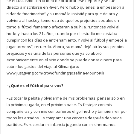
se entusiasmó con la idea de practicar ese deporte y se fue
directo a inscribirse en River. Pero hubo quienes la empezaron a
tildar de “marimacho” y su mamá le insistió para que dejara y
volviera al hockey, temerosa de que los prejuicios sociales en
torno al fútbol femenino afectaran a su hija. “Entonces volví al
hockey, hasta los 21 años, cuando por el estudio me costaba
cumplir con los días de entrenamiento. Y volví al fútbol y empecé a
jugar torneos”, recuerda. Ahora, su mamá dejó atrás sus propios
prejuicios y es una de las personas que ya colaboró
económicamente en el sitio donde se puede donar dinero para
cubrir los gastos del viaje al Kilimanjaro:
www.justgiving.com/crowdfunding/Josefina-Mount-Kili
–¿Qué es el fútbol para vos?
–Es tocar la pelota y olvidarme de mis problemas, pensar sólo en
la próxima jugada, en el próximo pase. Es festejar con mis
compañeras y con mis compañeros el gol hecho y también reír por
todos los errados. Es compartir una cerveza después de varios
partidos. Es recordar mi infancia jugando con mis hermanos.