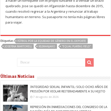
a hacer un torniquete con el propio turbante o a vendar un brazo
quebrado. Jose se quedó en Afganistán hasta diciembre de 2015,
cuando resolvió regresar a la Argentina y renunciar al trabajo
humanitario en terreno. Su pasaporte no tenía más páginas libres
para viajar.
Etiquetas
FÚTBOL POR LA EQUIDAD DE GÉNERO EN EL DEPORTE
JOSEFINA MARTORELL
KILIMANJARO
“EQUAL PLAYING FIELD”
Últimas Noticias
INTEGRIDAD SEXUAL INFANTIL: SOLO OCHO AÑOS DE
PRISIÓN POR VIOLAR REITERADAMENTE A SU HIJITO
7 de agosto de 2026
REPRESIÓN EN INMEDIACIONES DEL CONGRESO DE LA