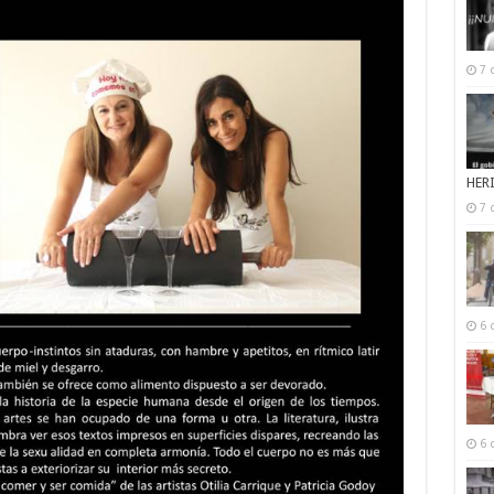
7 
HER
7 
6 
6 