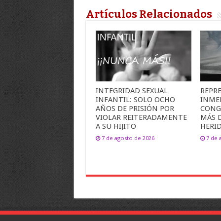
Artículos Relacionados
INTEGRIDAD SEXUAL
REPR
INFANTIL: SOLO OCHO
INME
AÑOS DE PRISIÓN POR
CONG
VIOLAR REITERADAMENTE
MÁS 
A SU HIJITO
HERI
7 de agosto de 2026
7 de 