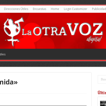
Direcciones Útiles
Encuestas
Home
Login Customizer
Publicida
iles
mida»
Últi