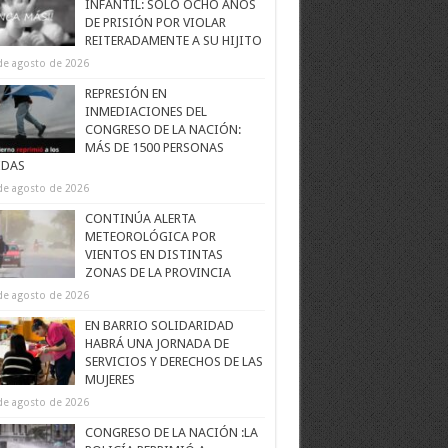
INFANTIL: SOLO OCHO AÑOS
DE PRISIÓN POR VIOLAR
REITERADAMENTE A SU HIJITO
de agosto de 2026
REPRESIÓN EN
INMEDIACIONES DEL
CONGRESO DE LA NACIÓN:
MÁS DE 1500 PERSONAS
IDAS
de agosto de 2026
CONTINÚA ALERTA
METEOROLÓGICA POR
VIENTOS EN DISTINTAS
ZONAS DE LA PROVINCIA
de agosto de 2026
EN BARRIO SOLIDARIDAD
HABRÁ UNA JORNADA DE
SERVICIOS Y DERECHOS DE LAS
MUJERES
de agosto de 2026
CONGRESO DE LA NACIÓN :LA